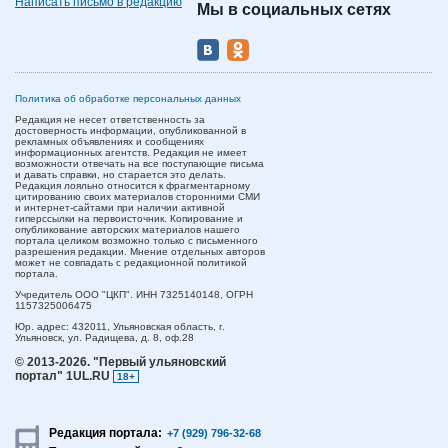
Написать письмо в редакцию
Мы в социальных сетях
Политика об обработке персональных данных
Редакция не несет ответственность за
достоверность информации, опубликованной в
рекламных объявлениях и сообщениях
информационных агентств. Редакция не имеет
возможности отвечать на все поступающие письма
и давать справки, но старается это делать.
Редакция лояльно относится к фрагментарному
цитированию своих материалов сторонними СМИ
и интернет-сайтами при наличии активной
гиперссылки на первоисточник. Копирование и
опубликование авторских материалов нашего
портала целиком возможно только с письменного
разрешения редакции. Мнение отдельных авторов
может не совпадать с редакционной политикой
портала.
Учредитель ООО "ЦКП". ИНН 7325140148, ОГРН
1157325006475
Юр. адрес:
432011,
Ульяновская область,
г.
Ульяновск,
ул. Радищева, д. 8, оф.28
© 2013-2026.
"Первый ульяновский
портал" 1UL.RU
18+
Редакция портала:
+7 (929) 796-32-68