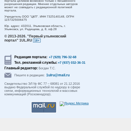
портала целиком возможно только с письменного
разрешения редакции. Мнение отдельных авторов
может не совпадать с редакционной политикой
портала.
Учредитель ООО "ЦКП". ИНН 7325140148, ОГРН
1157325006475
Юр. адрес:
432011,
Ульяновская область,
г.
Ульяновск,
ул. Радищева, д. 8, оф.28
© 2013-2026.
"Первый ульяновский
портал" 1UL.RU
18+
Редакция портала:
+7 (929) 796-32-68
Тел. рекламной службы:
+7 (937) 032-36-31
Главный редактор:
Богдан Т.С.
1ulru@mail.ru
Пишите в редакцию:
Свидетельство ЭЛ № ФС 77 – 68081 от 21.12.2016
выдано Федеральной службой по надзору в сфере
связи, информационных технологий и массовых
коммуникаций (Роскомнадзор).