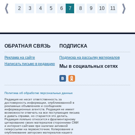
2
3
4
5
6
7
8
9
10
11
ОБРАТНАЯ СВЯЗЬ
ПОДПИСКА
Реклама на сайте
Подписка на рассылку материалов
Написать письмо в редакцию
Мы в социальных сетях
Политика об обработке персональных данных
Редакция не несет ответственность за
достоверность информации, опубликованной в
рекламных объявлениях и сообщениях
информационных агентств. Редакция не имеет
возможности отвечать на все поступающие письма
и давать справки, но старается это делать.
Редакция лояльно относится к фрагментарному
цитированию своих материалов сторонними СМИ
и интернет-сайтами при наличии активной
гиперссылки на первоисточник. Копирование и
опубликование авторских материалов нашего