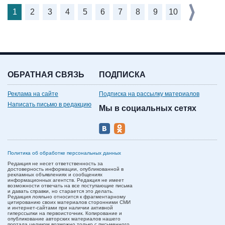
1
2
3
4
5
6
7
8
9
10
ОБРАТНАЯ СВЯЗЬ
ПОДПИСКА
Реклама на сайте
Подписка на рассылку материалов
Написать письмо в редакцию
Мы в социальных сетях
Политика об обработке персональных данных
Редакция не несет ответственность за
достоверность информации, опубликованной в
рекламных объявлениях и сообщениях
информационных агентств. Редакция не имеет
возможности отвечать на все поступающие письма
и давать справки, но старается это делать.
Редакция лояльно относится к фрагментарному
цитированию своих материалов сторонними СМИ
и интернет-сайтами при наличии активной
гиперссылки на первоисточник. Копирование и
опубликование авторских материалов нашего
портала целиком возможно только с письменного