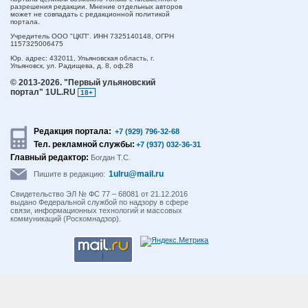
разрешения редакции. Мнение отдельных авторов
может не совпадать с редакционной политикой
портала.
Учредитель ООО "ЦКП". ИНН 7325140148, ОГРН
1157325006475
Юр. адрес:
432011,
Ульяновская область,
г.
Ульяновск,
ул. Радищева, д. 8, оф.28
© 2013-2026.
"Первый ульяновский
портал" 1UL.RU
18+
Редакция портала:
+7 (929) 796-32-68
Тел. рекламной службы:
+7 (937) 032-36-31
Главный редактор:
Богдан Т.С.
1ulru@mail.ru
Пишите в редакцию:
Свидетельство ЭЛ № ФС 77 – 68081 от 21.12.2016
выдано Федеральной службой по надзору в сфере
связи, информационных технологий и массовых
коммуникаций (Роскомнадзор).