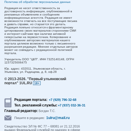
Политика об обработке персональных данных
Редакция не несет ответственность за
достоверность информации, опубликованной в
рекламных объявлениях и сообщениях
информационных агентств. Редакция не имеет
возможности отвечать на все поступающие письма
и давать справки, но старается это делать.
Редакция лояльно относится к фрагментарному
цитированию своих материалов сторонними СМИ
и интернет-сайтами при наличии активной
гиперссылки на первоисточник. Копирование и
опубликование авторских материалов нашего
портала целиком возможно только с письменного
разрешения редакции. Мнение отдельных авторов
может не совпадать с редакционной политикой
портала.
Учредитель ООО "ЦКП". ИНН 7325140148, ОГРН
1157325006475
Юр. адрес:
432011,
Ульяновская область,
г.
Ульяновск,
ул. Радищева, д. 8, оф.28
© 2013-2026.
"Первый ульяновский
портал" 1UL.RU
18+
Редакция портала:
+7 (929) 796-32-68
Тел. рекламной службы:
+7 (937) 032-36-31
Главный редактор:
Богдан Т.С.
1ulru@mail.ru
Пишите в редакцию:
Свидетельство ЭЛ № ФС 77 – 68081 от 21.12.2016
выдано Федеральной службой по надзору в сфере