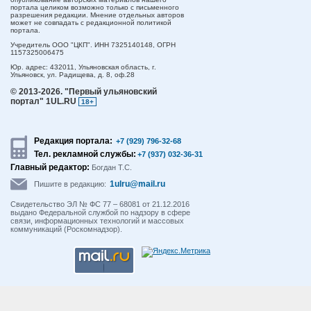
портала целиком возможно только с письменного
разрешения редакции. Мнение отдельных авторов
может не совпадать с редакционной политикой
портала.
Учредитель ООО "ЦКП". ИНН 7325140148, ОГРН
1157325006475
Юр. адрес:
432011,
Ульяновская область,
г.
Ульяновск,
ул. Радищева, д. 8, оф.28
© 2013-2026.
"Первый ульяновский
портал" 1UL.RU
18+
Редакция портала:
+7 (929) 796-32-68
Тел. рекламной службы:
+7 (937) 032-36-31
Главный редактор:
Богдан Т.С.
1ulru@mail.ru
Пишите в редакцию:
Свидетельство ЭЛ № ФС 77 – 68081 от 21.12.2016
выдано Федеральной службой по надзору в сфере
связи, информационных технологий и массовых
коммуникаций (Роскомнадзор).