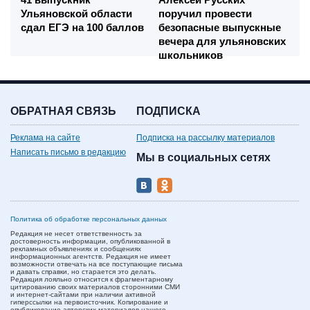
Ульяновской области
поручил провести
сдал ЕГЭ на 100 баллов
безопасные выпускные
вечера для ульяновских
школьников
ОБРАТНАЯ СВЯЗЬ
ПОДПИСКА
Реклама на сайте
Подписка на рассылку материалов
Написать письмо в редакцию
Мы в социальных сетях
Политика об обработке персональных данных
Редакция не несет ответственность за
достоверность информации, опубликованной в
рекламных объявлениях и сообщениях
информационных агентств. Редакция не имеет
возможности отвечать на все поступающие письма
и давать справки, но старается это делать.
Редакция лояльно относится к фрагментарному
цитированию своих материалов сторонними СМИ
и интернет-сайтами при наличии активной
гиперссылки на первоисточник. Копирование и
опубликование авторских материалов нашего