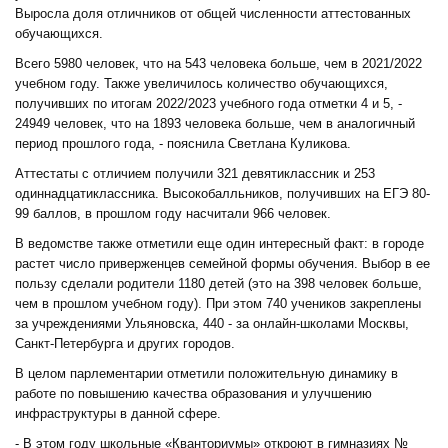
Выросла доля отличников от общей численности аттестованных
обучающихся.
Всего 5980 человек, что на 543 человека больше, чем в 2021/2022
учебном году. Также увеличилось количество обучающихся,
получивших по итогам 2022/2023 учебного года отметки 4 и 5, -
24949 человек, что на 1893 человека больше, чем в аналогичный
период прошлого года, - пояснила Светлана Куликова.
Аттестаты с отличием получили 321 девятиклассник и 253
одиннадцатиклассника. Высокобалльников, получивших на ЕГЭ 80-
99 баллов, в прошлом году насчитали 966 человек.
В ведомстве также отметили еще один интересный факт: в городе
растет число приверженцев семейной формы обучения. Выбор в ее
пользу сделали родители 1180 детей (это на 398 человек больше,
чем в прошлом учебном году). При этом 740 учеников закреплены
за учреждениями Ульяновска, 440 - за онлайн-школами Москвы,
Санкт-Петербурга и других городов.
В целом парлементарии отметили положительную динамику в
работе по повышению качества образования и улучшению
инфраструктуры в данной сфере.
- В этом году школьные «Кванториумы» откроют в гимназиях №