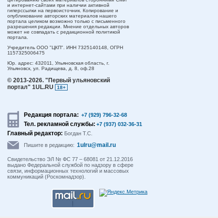
и интернет-сайтами при наличии активной
гиперссылки на первоисточник. Копирование и
опубликование авторских материалов нашего
портала целиком возможно только с письменного
разрешения редакции. Мнение отдельных авторов
может не совпадать с редакционной политикой
портала.
Учредитель ООО "ЦКП". ИНН 7325140148, ОГРН
1157325006475
Юр. адрес:
432011,
Ульяновская область,
г.
Ульяновск,
ул. Радищева, д. 8, оф.28
© 2013-2026.
"Первый ульяновский
портал" 1UL.RU
18+
Редакция портала:
+7 (929) 796-32-68
Тел. рекламной службы:
+7 (937) 032-36-31
Главный редактор:
Богдан Т.С.
1ulru@mail.ru
Пишите в редакцию:
Свидетельство ЭЛ № ФС 77 – 68081 от 21.12.2016
выдано Федеральной службой по надзору в сфере
связи, информационных технологий и массовых
коммуникаций (Роскомнадзор).