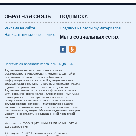
ОБРАТНАЯ СВЯЗЬ
ПОДПИСКА
Реклама на сайте
Подписка на рассылку материалов
Написать письмо в редакцию
Мы в социальных сетях
Политика об обработке персональных данных
Редакция не несет ответственность за
достоверность информации, опубликованной в
рекламных объявлениях и сообщениях
информационных агентств. Редакция не имеет
возможности отвечать на все поступающие письма
и давать справки, но старается это делать.
Редакция лояльно относится к фрагментарному
цитированию своих материалов сторонними СМИ
и интернет-сайтами при наличии активной
гиперссылки на первоисточник. Копирование и
опубликование авторских материалов нашего
портала целиком возможно только с письменного
разрешения редакции. Мнение отдельных авторов
может не совпадать с редакционной политикой
портала.
Учредитель ООО "ЦКП". ИНН 7325140148, ОГРН
1157325006475
Юр. адрес:
432011,
Ульяновская область,
г.