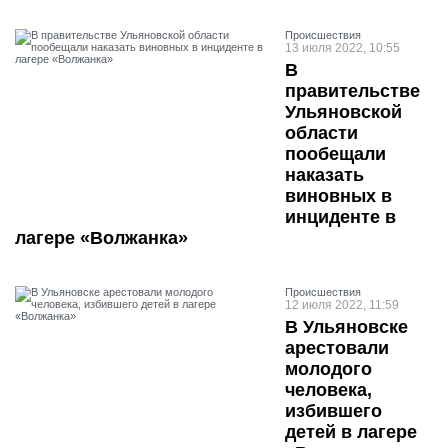
Проиcшествия
13 июля 2022, 10:55
В
правительстве
Ульяновской
области
пообещали
наказать
виновных в
инциденте в
лагере «Волжанка»
Проиcшествия
12 июля 2022, 11:59
В Ульяновске
арестовали
молодого
человека,
избившего
детей в лагере