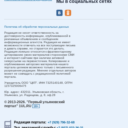
Мы в социальных сетях
Политика об обработке персональных данных
Редакция не несет ответственность за
достоверность информации, опубликованной в
рекламных объявлениях и сообщениях
информационных агентств. Редакция не имеет
возможности отвечать на все поступающие письма
и давать справки, но старается это делать.
Редакция лояльно относится к фрагментарному
цитированию своих материалов сторонними СМИ
и интернет-сайтами при наличии активной
гиперссылки на первоисточник. Копирование и
опубликование авторских материалов нашего
портала целиком возможно только с письменного
разрешения редакции. Мнение отдельных авторов
может не совпадать с редакционной политикой
портала.
Учредитель ООО "ЦКП". ИНН 7325140148, ОГРН
1157325006475
Юр. адрес:
432011,
Ульяновская область,
г.
Ульяновск,
ул. Радищева, д. 8, оф.28
© 2013-2026.
"Первый ульяновский
портал" 1UL.RU
18+
Редакция портала:
+7 (929) 796-32-68
Тел. рекламной службы:
+7 (937) 032-36-31