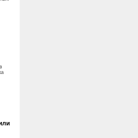
в
ка
или