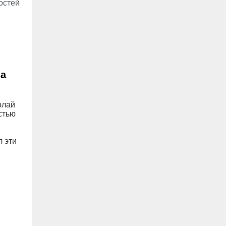
остей
за
олай
стью
л эти