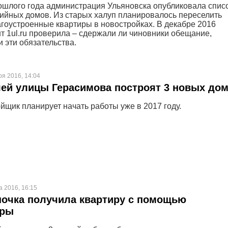
ошлого года администрация Ульяновска опубликовала спис
рийных домов. Из старых халуп планировалось переселить
агоустроенные квартиры в новостройках. В декабре 2016
т 1ul.ru проверила – сдержали ли чиновники обещание,
 эти обязательства.
ря 2016, 14:04
ей улицы Герасимова построят 3 новых до
йщик планирует начать работы уже в 2017 году.
а 2016, 16:15
очка получила квартиру с помощью
уры