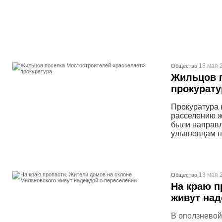
18 мая 
Общество
Жильцов п
прокурату
Прокуратура 
расселению ж
были направл
ульяновцам н
13 мая 
Общество
На краю п
живут над
В оползневой