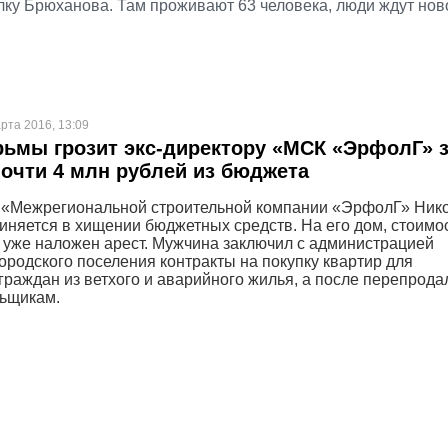
лку Брюханова. Там проживают 63 человека, люди ждут
нов
.
рта 2016, 13:09
рьмы грозит экс-директору «МСК «ЭрфолГ» 
очти 4 млн рублей из бюджета
 «Межрегиональной строительной компании «ЭрфолГ» Ник
няется в хищении бюджетных средств. На его дом, стоимо
, уже наложен арест. Мужчина заключил с администрацией
ородского поселения контракты на покупку квартир для
граждан из ветхого и аварийного жилья, а после перепрода
ьщикам.