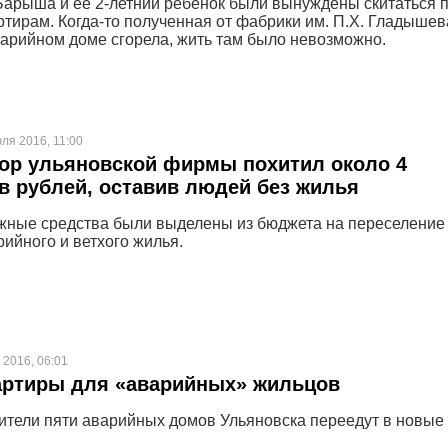
арыша и ее 2-летний ребенок были вынуждены скитаться 
тирам. Когда-то полученная от фабрики им. П.Х. Гладышев
варийном доме сгорела, жить там было невозможно.
ля 2016, 11:00
ор ульяновской фирмы похитил около 4
 рублей, оставив людей без жилья
ные средства были выделены из бюджета на переселение
рийного и ветхого жилья.
 2016, 06:01
артиры для «аварийных» жильцов
жители пяти аварийных домов Ульяновска переедут в новые