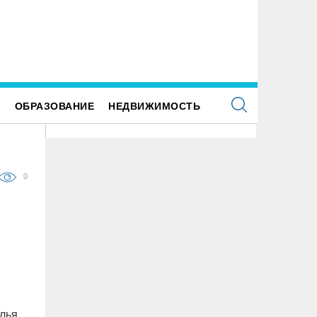
 улице Локомотивной в пятницу отключат
Для обслуживания кладбищ Улья
етофоры
закупили новую спецтехнику
Е
ОБРАЗОВАНИЕ
НЕДВИЖИМОСТЬ
0
лья.