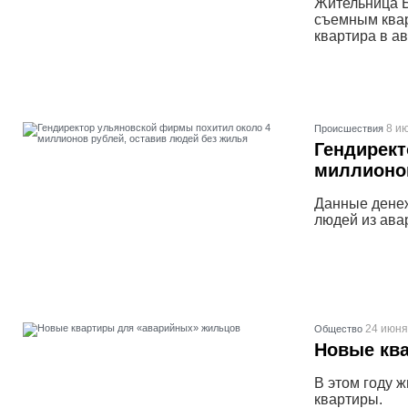
Жительница Б
съемным квар
квартира в а
8 ию
Проиcшествия
Гендирект
миллионов
Данные денеж
людей из ава
24 июня
Общество
Новые кв
В этом году 
квартиры.