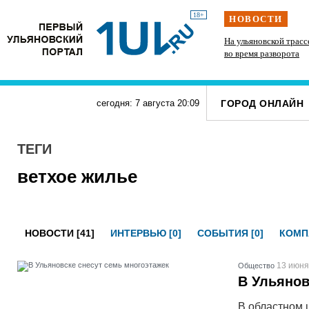
18+
НОВОСТИ
Подросток на питбайке сшиб двух 15-летних
На ульяновской трасс
велосипедисток в Павловке
во время разворота
ГОРОД ОНЛАЙН
сегодня: 7 августа
20
:
09
ТЕГИ
ветхое жилье
НОВОСТИ [41]
ИНТЕРВЬЮ [0]
СОБЫТИЯ [0]
КОМП
13 июня
Общество
В Ульянов
В областном 