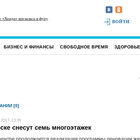
е «Хонда» врезалась в фуру
Инзенцы простятся с земляком, погибшим на
На
ВОЙТИ
СВО
св
БИЗНЕС И ФИНАНСЫ
СВОБОДНОЕ ВРЕМЯ
ЗДОРОВЬ
АНИИ [0]
 2017, 13:30
ске снесут семь многоэтажек
центре продолжается реализация программы реновации жи