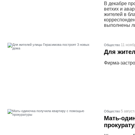
В декабре пр
ветхих и ава
жителей в бл
корреспонден
выполнены ли
11 нояб
Общество
Для жител
Фирма-застро
5 август
Общество
Мать-один
прокурат