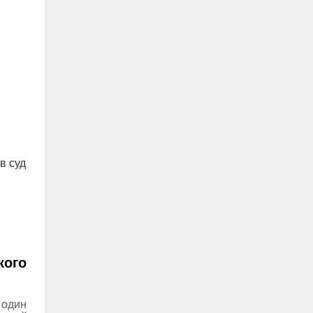
в суд
кого
 один