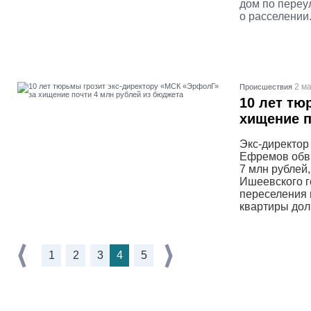
дом по переу
о расселении
2 ма
Проиcшествия
10 лет тю
хищение п
Экс-директор
Ефремов обви
7 млн рублей
Ишеевского г
переселения 
квартиры дол
1
2
3
4
5