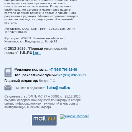
и интернет-сайтами при наличии активной
гиперссылки на первоисточник. Копирование и
опубликование авторских материалов нашего
портала целиком возможно только с письменного
разрешения редакции. Мнение отдельных авторов
может не совпадать с редакционной политикой
портала.
Учредитель ООО "ЦКП". ИНН 7325140148, ОГРН
1157325006475
Юр. адрес:
432011,
Ульяновская область,
г.
Ульяновск,
ул. Радищева, д. 8, оф.28
© 2013-2026.
"Первый ульяновский
портал" 1UL.RU
18+
Редакция портала:
+7 (929) 796-32-68
Тел. рекламной службы:
+7 (937) 032-36-31
Главный редактор:
Богдан Т.С.
1ulru@mail.ru
Пишите в редакцию:
Свидетельство ЭЛ № ФС 77 – 68081 от 21.12.2016
выдано Федеральной службой по надзору в сфере
связи, информационных технологий и массовых
коммуникаций (Роскомнадзор).