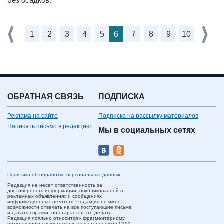
без осадков.
1
2
3
4
5
6
7
8
9
10
ОБРАТНАЯ СВЯЗЬ
ПОДПИСКА
Реклама на сайте
Подписка на рассылку материалов
Написать письмо в редакцию
Мы в социальных сетях
Политика об обработке персональных данных
Редакция не несет ответственность за
достоверность информации, опубликованной в
рекламных объявлениях и сообщениях
информационных агентств. Редакция не имеет
возможности отвечать на все поступающие письма
и давать справки, но старается это делать.
Редакция лояльно относится к фрагментарному
цитированию своих материалов сторонними СМИ