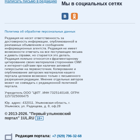
Написать письмо в редакцию
Мы в социальных сетях
Политика об обработке персональных данных
Редакция не несет ответственность за
достоверность информации, опубликованной в
рекламных объявлениях и сообщениях
информационных агентств. Редакция не имеет
возможности отвечать на все поступающие письма
и давать справки, но старается это делать.
Редакция лояльно относится к фрагментарному
цитированию своих материалов сторонними СМИ
и интернет-сайтами при наличии активной
гиперссылки на первоисточник. Копирование и
опубликование авторских материалов нашего
портала целиком возможно только с письменного
разрешения редакции. Мнение отдельных авторов
может не совпадать с редакционной политикой
портала.
Учредитель ООО "ЦКП". ИНН 7325140148, ОГРН
1157325006475
Юр. адрес:
432011,
Ульяновская область,
г.
Ульяновск,
ул. Радищева, д. 8, оф.28
© 2013-2026.
"Первый ульяновский
портал" 1UL.RU
18+
Редакция портала:
+7 (929) 796-32-68