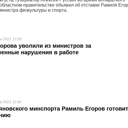
областном правительстве объявил об отставке Рамиля Его
министра физкультуры и спорта.
а 2023, 12:28
орова уволили из министров за
ленные нарушения в работе
а 2023, 11:08
яновского минспорта Рамиль Егоров готови
ению