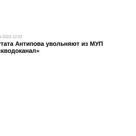
а 2023, 12:33
тата Антипова увольняют из МУП
скводоканал»