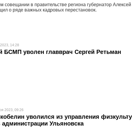
м совещании в правительстве региона губернатор Алексей
щил о ряде важных кадровых перестановок.
 2023, 14:28
 БСМП уволен главврач Сергей Ретьман
ря 2023, 09:26
кобелин уволился из управления физкульт
в администрации Ульяновска