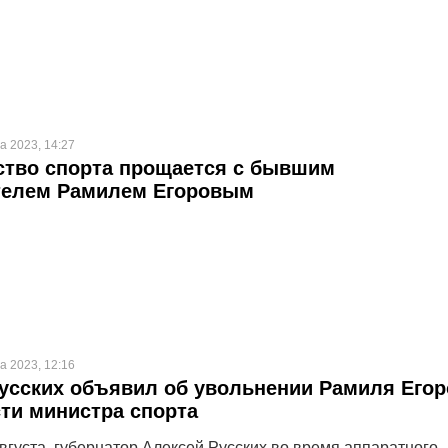
а 2023, 14:27
ство спорта прощается с бывшим
телем Рамилем Егоровым
а 2023, 12:16
усских объявил об увольнении Рамиля Егор
ти министра спорта
августа, губернатор Алексей Русских во время аппаратного