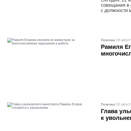
совещания в 
с должности 
18 август
Политика
Рамиля Ег
многочис
18 август
Политика
Глава уль
к увольн