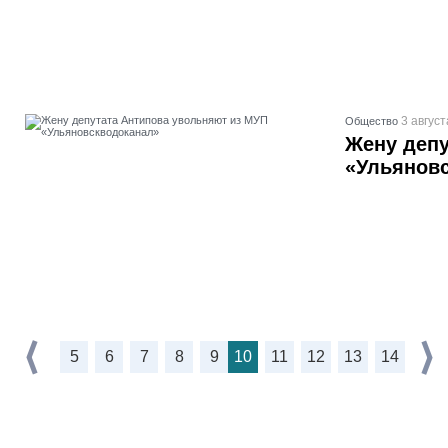
3 август
Общество
Жену депу
«Ульянов
5
6
7
8
9
10
11
12
13
14