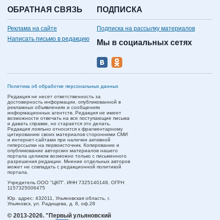
ОБРАТНАЯ СВЯЗЬ
ПОДПИСКА
Реклама на сайте
Подписка на рассылку материалов
Написать письмо в редакцию
Мы в социальных сетях
Политика об обработке персональных данных
Редакция не несет ответственность за
достоверность информации, опубликованной в
рекламных объявлениях и сообщениях
информационных агентств. Редакция не имеет
возможности отвечать на все поступающие письма
и давать справки, но старается это делать.
Редакция лояльно относится к фрагментарному
цитированию своих материалов сторонними СМИ
и интернет-сайтами при наличии активной
гиперссылки на первоисточник. Копирование и
опубликование авторских материалов нашего
портала целиком возможно только с письменного
разрешения редакции. Мнение отдельных авторов
может не совпадать с редакционной политикой
портала.
Учредитель ООО "ЦКП". ИНН 7325140148, ОГРН
1157325006475
Юр. адрес:
432011,
Ульяновская область,
г.
Ульяновск,
ул. Радищева, д. 8, оф.28
© 2013-2026.
"Первый ульяновский