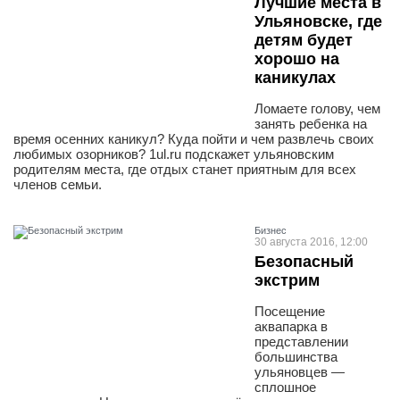
Лучшие места в
Ульяновске, где
детям будет
хорошо на
каникулах
Ломаете голову, чем
занять ребенка на
время осенних каникул? Куда пойти и чем развлечь своих
любимых озорников? 1ul.ru подскажет ульяновским
родителям места, где отдых станет приятным для всех
членов семьи.
Бизнес
30 августа 2016, 12:00
Безопасный
экстрим
Посещение
аквапарка в
представлении
большинства
ульяновцев —
сплошное