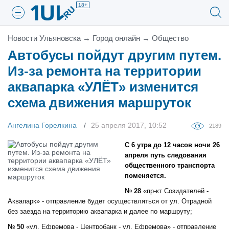
18+
Новости Ульяновска
→
Город онлайн
→
Общество
Автобусы пойдут другим путем.
Из-за ремонта на территории
аквапарка «УЛЁТ» изменится
схема движения маршруток
Ангелина Горелкина
25 апреля 2017, 10:52
2189
С 6 утра до 12 часов ночи 26
апреля путь следования
общественного транспорта
поменяется.
№ 28
«пр-кт Созидателей -
Аквапарк» - отправление будет осуществляться от ул. Отрадной
без заезда на территорию аквапарка и далее по маршруту;
№ 50
«ул. Ефремова - Центробанк - ул. Ефремова» - отправление