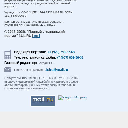
разрешения редакции. Мнение отдельных авторов
может не совпадать с редакционной политикой
портала.
Учредитель ООО "ЦКП". ИНН 7325140148, ОГРН
1157325006475
Юр. адрес:
432011,
Ульяновская область,
г.
Ульяновск,
ул. Радищева, д. 8, оф.28
© 2013-2026.
"Первый ульяновский
портал" 1UL.RU
18+
Редакция портала:
+7 (929) 796-32-68
Тел. рекламной службы:
+7 (937) 032-36-31
Главный редактор:
Богдан Т.С.
1ulru@mail.ru
Пишите в редакцию:
Свидетельство ЭЛ № ФС 77 – 68081 от 21.12.2016
выдано Федеральной службой по надзору в сфере
связи, информационных технологий и массовых
коммуникаций (Роскомнадзор).