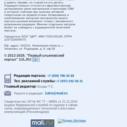
и давать справки, но старается это делать.
Редакция лояльно относится к фрагментарному
цитированию своих материалов сторонними СМИ
и интернет-сайтами при наличии активной
гиперссылки на первоисточник. Копирование и
опубликование авторских материалов нашего
портала целиком возможно только с письменного
разрешения редакции. Мнение отдельных авторов
может не совпадать с редакционной политикой
портала.
Учредитель ООО "ЦКП". ИНН 7325140148, ОГРН
1157325006475
Юр. адрес:
432011,
Ульяновская область,
г.
Ульяновск,
ул. Радищева, д. 8, оф.28
© 2013-2026.
"Первый ульяновский
портал" 1UL.RU
18+
Редакция портала:
+7 (929) 796-32-68
Тел. рекламной службы:
+7 (937) 032-36-31
Главный редактор:
Богдан Т.С.
1ulru@mail.ru
Пишите в редакцию:
Свидетельство ЭЛ № ФС 77 – 68081 от 21.12.2016
выдано Федеральной службой по надзору в сфере
связи, информационных технологий и массовых
коммуникаций (Роскомнадзор).