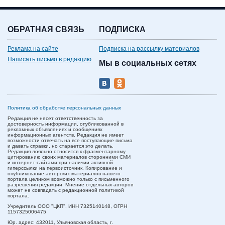
ОБРАТНАЯ СВЯЗЬ
ПОДПИСКА
Реклама на сайте
Подписка на рассылку материалов
Написать письмо в редакцию
Мы в социальных сетях
Политика об обработке персональных данных
Редакция не несет ответственность за
достоверность информации, опубликованной в
рекламных объявлениях и сообщениях
информационных агентств. Редакция не имеет
возможности отвечать на все поступающие письма
и давать справки, но старается это делать.
Редакция лояльно относится к фрагментарному
цитированию своих материалов сторонними СМИ
и интернет-сайтами при наличии активной
гиперссылки на первоисточник. Копирование и
опубликование авторских материалов нашего
портала целиком возможно только с письменного
разрешения редакции. Мнение отдельных авторов
может не совпадать с редакционной политикой
портала.
Учредитель ООО "ЦКП". ИНН 7325140148, ОГРН
1157325006475
Юр. адрес:
432011,
Ульяновская область,
г.