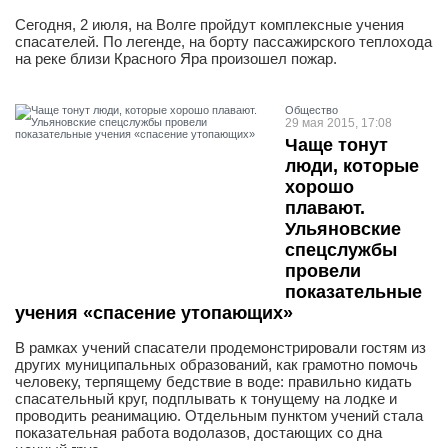
Сегодня, 2 июля, на Волге пройдут комплексные учения
спасателей. По легенде, на борту пассажирского теплохода
на реке близи Красного Яра произошел пожар.
Общество
29 мая 2015, 17:08
Чаще тонут
люди, которые
хорошо
плавают.
Ульяновские
спецслужбы
провели
показательные
учения «спасение утопающих»
В рамках учений спасатели продемонстрировали гостям из
других муниципальных образований, как грамотно помочь
человеку, терпящему бедствие в воде: правильно кидать
спасательный круг, подплывать к тонущему на лодке и
проводить реанимацию. Отдельным пунктом учений стала
показательная работа водолазов, достающих со дна