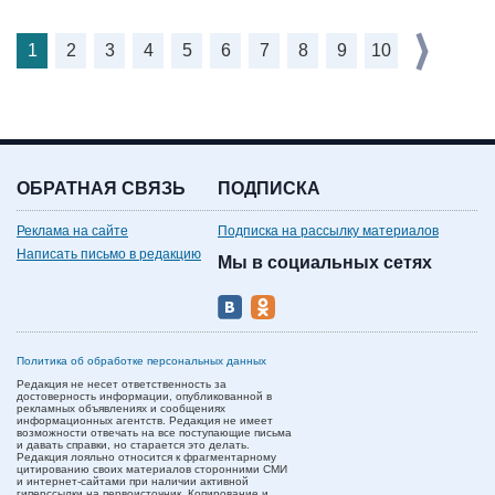
1
2
3
4
5
6
7
8
9
10
ОБРАТНАЯ СВЯЗЬ
ПОДПИСКА
Реклама на сайте
Подписка на рассылку материалов
Написать письмо в редакцию
Мы в социальных сетях
Политика об обработке персональных данных
Редакция не несет ответственность за
достоверность информации, опубликованной в
рекламных объявлениях и сообщениях
информационных агентств. Редакция не имеет
возможности отвечать на все поступающие письма
и давать справки, но старается это делать.
Редакция лояльно относится к фрагментарному
цитированию своих материалов сторонними СМИ
и интернет-сайтами при наличии активной
гиперссылки на первоисточник. Копирование и