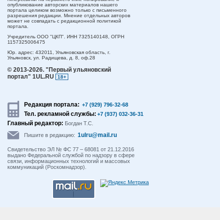
опубликование авторских материалов нашего
портала целиком возможно только с письменного
разрешения редакции. Мнение отдельных авторов
может не совпадать с редакционной политикой
портала.
Учредитель ООО "ЦКП". ИНН 7325140148, ОГРН
1157325006475
Юр. адрес:
432011,
Ульяновская область,
г.
Ульяновск,
ул. Радищева, д. 8, оф.28
© 2013-2026.
"Первый ульяновский
портал" 1UL.RU
18+
Редакция портала:
+7 (929) 796-32-68
Тел. рекламной службы:
+7 (937) 032-36-31
Главный редактор:
Богдан Т.С.
1ulru@mail.ru
Пишите в редакцию:
Свидетельство ЭЛ № ФС 77 – 68081 от 21.12.2016
выдано Федеральной службой по надзору в сфере
связи, информационных технологий и массовых
коммуникаций (Роскомнадзор).