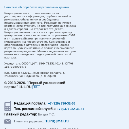
Политика об обработке персональных данных
Редакция не несет ответственность за
достоверность информации, опубликованной в
рекламных объявлениях и сообщениях
информационных агентств. Редакция не имеет
возможности отвечать на все поступающие письма
и давать справки, но старается это делать.
Редакция лояльно относится к фрагментарному
цитированию своих материалов сторонними СМИ
и интернет-сайтами при наличии активной
гиперссылки на первоисточник. Копирование и
опубликование авторских материалов нашего
портала целиком возможно только с письменного
разрешения редакции. Мнение отдельных авторов
может не совпадать с редакционной политикой
портала.
Учредитель ООО "ЦКП". ИНН 7325140148, ОГРН
1157325006475
Юр. адрес:
432011,
Ульяновская область,
г.
Ульяновск,
ул. Радищева, д. 8, оф.28
© 2013-2026.
"Первый ульяновский
портал" 1UL.RU
18+
Редакция портала:
+7 (929) 796-32-68
Тел. рекламной службы:
+7 (937) 032-36-31
Главный редактор:
Богдан Т.С.
1ulru@mail.ru
Пишите в редакцию: