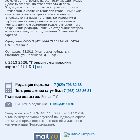
возможности отвечать на все поступающие письма
и давать справки, но старается это делать.
Редакция лояльно относится к фрагментарному
цитированию своих материалов сторонними СМИ
и интернет-сайтами при наличии активной
гиперссылки на первоисточник. Копирование и
опубликование авторских материалов нашего
портала целиком возможно только с письменного
разрешения редакции. Мнение отдельных авторов
может не совпадать с редакционной политикой
портала.
Учредитель ООО "ЦКП". ИНН 7325140148, ОГРН
1157325006475
Юр. адрес:
432011,
Ульяновская область,
г.
Ульяновск,
ул. Радищева, д. 8, оф.28
© 2013-2026.
"Первый ульяновский
портал" 1UL.RU
18+
Редакция портала:
+7 (929) 796-32-68
Тел. рекламной службы:
+7 (937) 032-36-31
Главный редактор:
Богдан Т.С.
1ulru@mail.ru
Пишите в редакцию:
Свидетельство ЭЛ № ФС 77 – 68081 от 21.12.2016
выдано Федеральной службой по надзору в сфере
связи, информационных технологий и массовых
коммуникаций (Роскомнадзор).