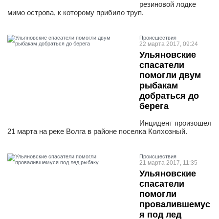
резиновой лодке
мимо острова, к которому прибило труп.
Проиcшествия
22 марта 2017, 09:24
Ульяновские
спасатели
помогли двум
рыбакам
добраться до
берега
Инцидент произошел
21 марта на реке Волга в районе поселка Колхозный.
Проиcшествия
21 марта 2017, 11:35
Ульяновские
спасатели
помогли
провалившемус
я под лед