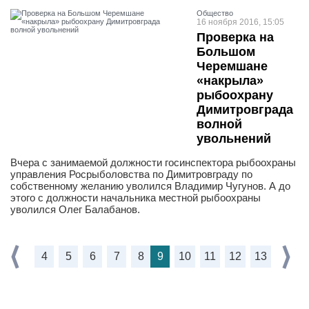
Общество
16 ноября 2016, 15:05
Проверка на
Большом
Черемшане
«накрыла»
рыбоохрану
Димитровграда
волной
увольнений
Вчера с занимаемой должности госинспектора рыбоохраны
управления Росрыболовства по Димитровграду по
собственному желанию уволился Владимир Чугунов. А до
этого с должности начальника местной рыбоохраны
уволился Олег Балабанов.
4
5
6
7
8
9
10
11
12
13