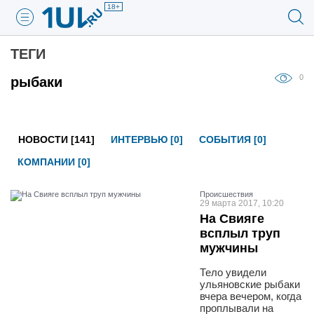
18+
ТЕГИ
0
рыбаки
НОВОСТИ [141]
ИНТЕРВЬЮ [0]
СОБЫТИЯ [0]
КОМПАНИИ [0]
Проиcшествия
29 марта 2017, 10:20
На Свияге
всплыл труп
мужчины
Тело увидели
ульяновские рыбаки
вчера вечером, когда
проплывали на