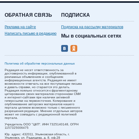
ОБРАТНАЯ СВЯЗЬ
ПОДПИСКА
Реклама на сайте
Подписка на рассылку материалов
Написать письмо в редакцию
Мы в социальных сетях
Политика об обработке персональных данных
Редакция не несет ответственность за
достоверность информации, опубликованной в
рекламных объявлениях и сообщениях
информационных агентств. Редакция не имеет
возможности отвечать на все поступающие письма
и давать справки, но старается это делать.
Редакция лояльно относится к фрагментарному
цитированию своих материалов сторонними СМИ
и интернет-сайтами при наличии активной
гиперссылки на первоисточник. Копирование и
опубликование авторских материалов нашего
портала целиком возможно только с письменного
разрешения редакции. Мнение отдельных авторов
может не совпадать с редакционной политикой
портала.
Учредитель ООО "ЦКП". ИНН 7325140148, ОГРН
1157325006475
Юр. адрес:
432011,
Ульяновская область,
г.
Ульяновск,
ул. Радищева, д. 8, оф.28