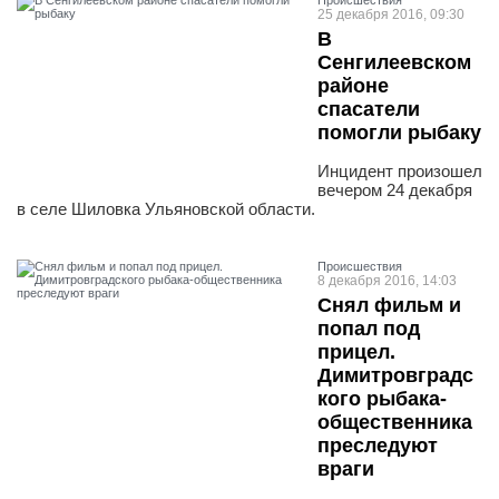
Проиcшествия
25 декабря 2016, 09:30
В
Сенгилеевском
районе
спасатели
помогли рыбаку
Инцидент произошел
вечером 24 декабря
в селе Шиловка Ульяновской области.
Проиcшествия
8 декабря 2016, 14:03
Снял фильм и
попал под
прицел.
Димитровградс
кого рыбака-
общественника
преследуют
враги