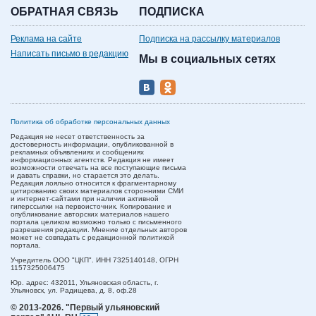
ОБРАТНАЯ СВЯЗЬ
ПОДПИСКА
Реклама на сайте
Подписка на рассылку материалов
Написать письмо в редакцию
Мы в социальных сетях
Политика об обработке персональных данных
Редакция не несет ответственность за
достоверность информации, опубликованной в
рекламных объявлениях и сообщениях
информационных агентств. Редакция не имеет
возможности отвечать на все поступающие письма
и давать справки, но старается это делать.
Редакция лояльно относится к фрагментарному
цитированию своих материалов сторонними СМИ
и интернет-сайтами при наличии активной
гиперссылки на первоисточник. Копирование и
опубликование авторских материалов нашего
портала целиком возможно только с письменного
разрешения редакции. Мнение отдельных авторов
может не совпадать с редакционной политикой
портала.
Учредитель ООО "ЦКП". ИНН 7325140148, ОГРН
1157325006475
Юр. адрес:
432011,
Ульяновская область,
г.
Ульяновск,
ул. Радищева, д. 8, оф.28
© 2013-2026.
"Первый ульяновский