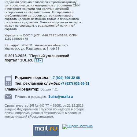
Редакция лояльно относится к фрагментарному
цитированию своих материалов сторонними СМИ
и интернет-сайтами при наличии активной
гиперссылки на первоисточник. Копирование и
опубликование авторских материалов нашего
портала целиком возможно только с письменного
разрешения редакции. Мнение отдельных авторов
может не совпадать с редакционной политикой
портала.
Учредитель ООО "ЦКП". ИНН 7325140148, ОГРН
1157325006475
Юр. адрес:
432011,
Ульяновская область,
г.
Ульяновск,
ул. Радищева, д. 8, оф.28
© 2013-2026.
"Первый ульяновский
портал" 1UL.RU
18+
Редакция портала:
+7 (929) 796-32-68
Тел. рекламной службы:
+7 (937) 032-36-31
Главный редактор:
Богдан Т.С.
1ulru@mail.ru
Пишите в редакцию:
Свидетельство ЭЛ № ФС 77 – 68081 от 21.12.2016
выдано Федеральной службой по надзору в сфере
связи, информационных технологий и массовых
коммуникаций (Роскомнадзор).