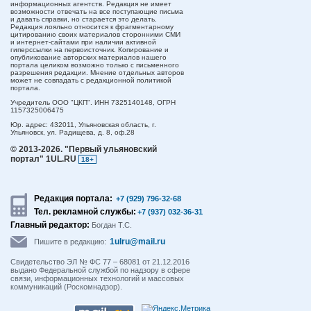
информационных агентств. Редакция не имеет
возможности отвечать на все поступающие письма
и давать справки, но старается это делать.
Редакция лояльно относится к фрагментарному
цитированию своих материалов сторонними СМИ
и интернет-сайтами при наличии активной
гиперссылки на первоисточник. Копирование и
опубликование авторских материалов нашего
портала целиком возможно только с письменного
разрешения редакции. Мнение отдельных авторов
может не совпадать с редакционной политикой
портала.
Учредитель ООО "ЦКП". ИНН 7325140148, ОГРН
1157325006475
Юр. адрес:
432011,
Ульяновская область,
г.
Ульяновск,
ул. Радищева, д. 8, оф.28
© 2013-2026.
"Первый ульяновский
портал" 1UL.RU
18+
Редакция портала:
+7 (929) 796-32-68
Тел. рекламной службы:
+7 (937) 032-36-31
Главный редактор:
Богдан Т.С.
1ulru@mail.ru
Пишите в редакцию:
Свидетельство ЭЛ № ФС 77 – 68081 от 21.12.2016
выдано Федеральной службой по надзору в сфере
связи, информационных технологий и массовых
коммуникаций (Роскомнадзор).