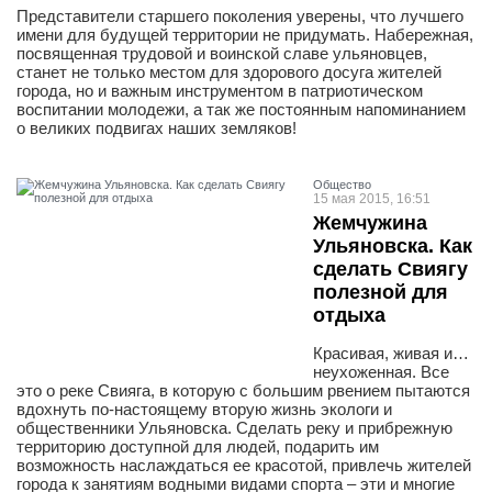
Представители старшего поколения уверены, что лучшего
имени для будущей территории не придумать. Набережная,
посвященная трудовой и воинской славе ульяновцев,
станет не только местом для здорового досуга жителей
города, но и важным инструментом в патриотическом
воспитании молодежи, а так же постоянным напоминанием
о великих подвигах наших земляков!
Общество
15 мая 2015, 16:51
Жемчужина
Ульяновска. Как
сделать Свиягу
полезной для
отдыха
Красивая, живая и…
неухоженная. Все
это о реке Свияга, в которую с большим рвением пытаются
вдохнуть по-настоящему вторую жизнь экологи и
общественники Ульяновска. Сделать реку и прибрежную
территорию доступной для людей, подарить им
возможность наслаждаться ее красотой, привлечь жителей
города к занятиям водными видами спорта – эти и многие