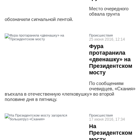
Место очередного
обвала грунта
обозначили сигнальной лентой.
Проиcшествия
25 июня 2016, 12:14
Фура
протаранила
«двенашку» на
Президентском
мосту
По сообщениям
очевидцев, «Скания»
въехала в отечественную «легковушку» во второй
половине дня в пятницу.
Проиcшествия
17 июня 2016, 17:34
На
Президентском
мосту