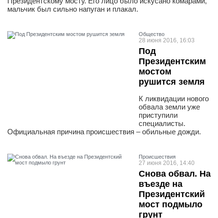
Президентскому мосту. Его лицо было искусано комарами,
мальчик был сильно напуган и плакал.
Общество
28 июня 2016, 16:03
Под
Президентским
мостом
рушится земля
К ликвидации нового
обвала земли уже
приступили
специалисты.
Официальная причина происшествия – обильные дожди.
Проиcшествия
27 июня 2016, 14:40
Снова обвал. На
въезде на
Президентский
мост подмыло
грунт