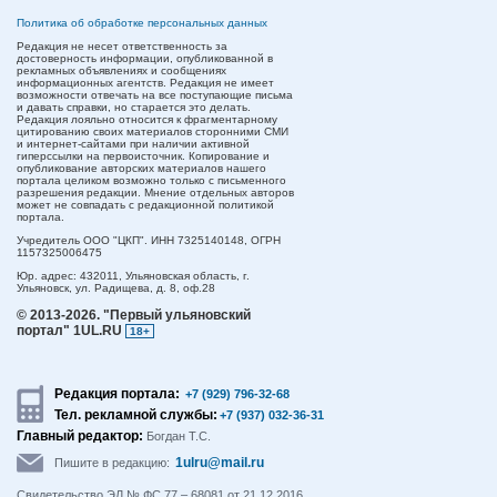
Политика об обработке персональных данных
Редакция не несет ответственность за
достоверность информации, опубликованной в
рекламных объявлениях и сообщениях
информационных агентств. Редакция не имеет
возможности отвечать на все поступающие письма
и давать справки, но старается это делать.
Редакция лояльно относится к фрагментарному
цитированию своих материалов сторонними СМИ
и интернет-сайтами при наличии активной
гиперссылки на первоисточник. Копирование и
опубликование авторских материалов нашего
портала целиком возможно только с письменного
разрешения редакции. Мнение отдельных авторов
может не совпадать с редакционной политикой
портала.
Учредитель ООО "ЦКП". ИНН 7325140148, ОГРН
1157325006475
Юр. адрес:
432011,
Ульяновская область,
г.
Ульяновск,
ул. Радищева, д. 8, оф.28
© 2013-2026.
"Первый ульяновский
портал" 1UL.RU
18+
Редакция портала:
+7 (929) 796-32-68
Тел. рекламной службы:
+7 (937) 032-36-31
Главный редактор:
Богдан Т.С.
1ulru@mail.ru
Пишите в редакцию:
Свидетельство ЭЛ № ФС 77 – 68081 от 21.12.2016