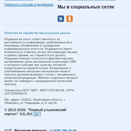
Написать письмо в редакцию
Мы в социальных сетях
Политика об обработке персональных данных
Редакция не несет ответственность за
достоверность информации, опубликованной в
рекламных объявлениях и сообщениях
информационных агентств. Редакция не имеет
возможности отвечать на все поступающие письма
и давать справки, но старается это делать.
Редакция лояльно относится к фрагментарному
цитированию своих материалов сторонними СМИ
и интернет-сайтами при наличии активной
гиперссылки на первоисточник. Копирование и
опубликование авторских материалов нашего
портала целиком возможно только с письменного
разрешения редакции. Мнение отдельных авторов
может не совпадать с редакционной политикой
портала.
Учредитель ООО "ЦКП". ИНН 7325140148, ОГРН
1157325006475
Юр. адрес:
432011,
Ульяновская область,
г.
Ульяновск,
ул. Радищева, д. 8, оф.28
© 2013-2026.
"Первый ульяновский
портал" 1UL.RU
18+
Редакция портала:
+7 (929) 796-32-68