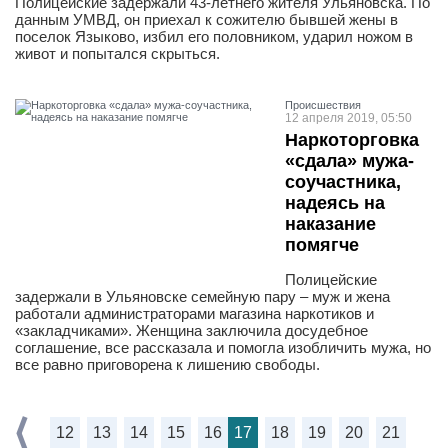
Полицейские задержали 43-летнего жителя Ульяновска. По
данным УМВД, он приехал к сожителю бывшей жены в
поселок Языково, избил его половником, ударил ножом в
живот и попытался скрыться.
Проиcшествия
12 апреля 2019, 05:50
Наркоторговка
«сдала» мужа-
соучастника,
надеясь на
наказание
помягче
Полицейские
задержали в Ульяновске семейную пару – муж и жена
работали администраторами магазина наркотиков и
«закладчиками». Женщина заключила досудебное
соглашение, все рассказала и помогла изобличить мужа, но
все равно приговорена к лишению свободы.
12
13
14
15
16
17
18
19
20
21