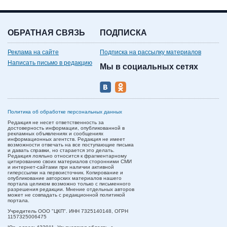
ОБРАТНАЯ СВЯЗЬ
ПОДПИСКА
Реклама на сайте
Подписка на рассылку материалов
Написать письмо в редакцию
Мы в социальных сетях
Политика об обработке персональных данных
Редакция не несет ответственность за
достоверность информации, опубликованной в
рекламных объявлениях и сообщениях
информационных агентств. Редакция не имеет
возможности отвечать на все поступающие письма
и давать справки, но старается это делать.
Редакция лояльно относится к фрагментарному
цитированию своих материалов сторонними СМИ
и интернет-сайтами при наличии активной
гиперссылки на первоисточник. Копирование и
опубликование авторских материалов нашего
портала целиком возможно только с письменного
разрешения редакции. Мнение отдельных авторов
может не совпадать с редакционной политикой
портала.
Учредитель ООО "ЦКП". ИНН 7325140148, ОГРН
1157325006475