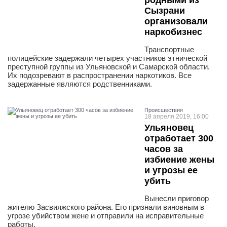
родными из
Сызрани
организовали
наркобизнес
Транспортные
полицейские задержали четырех участников этнической
преступной группы из Ульяновской и Самарской области.
Их подозревают в распространении наркотиков. Все
задержанные являются родственниками.
Проиcшествия
18 апреля 2019, 16:00
Ульяновец
отработает 300
часов за
избиение жены
и угрозы ее
убить
Вынесли приговор
жителю Засвияжского района. Его признали виновным в
угрозе убийством жене и отправили на исправительные
работы.