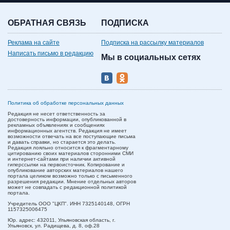
ОБРАТНАЯ СВЯЗЬ
ПОДПИСКА
Реклама на сайте
Подписка на рассылку материалов
Написать письмо в редакцию
Мы в социальных сетях
Политика об обработке персональных данных
Редакция не несет ответственность за
достоверность информации, опубликованной в
рекламных объявлениях и сообщениях
информационных агентств. Редакция не имеет
возможности отвечать на все поступающие письма
и давать справки, но старается это делать.
Редакция лояльно относится к фрагментарному
цитированию своих материалов сторонними СМИ
и интернет-сайтами при наличии активной
гиперссылки на первоисточник. Копирование и
опубликование авторских материалов нашего
портала целиком возможно только с письменного
разрешения редакции. Мнение отдельных авторов
может не совпадать с редакционной политикой
портала.
Учредитель ООО "ЦКП". ИНН 7325140148, ОГРН
1157325006475
Юр. адрес:
432011,
Ульяновская область,
г.
Ульяновск,
ул. Радищева, д. 8, оф.28