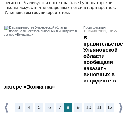
региона. Реализуется проект на базе Губернаторской
школы искусств для одаренных детей в партнерстве с
Ульяновским госуниверситетом.
Проиcшествия
13 июля 2022, 10:55
В
правительстве
Ульяновской
области
пообещали
наказать
виновных в
инциденте в
лагере «Волжанка»
3
4
5
6
7
8
9
10
11
12