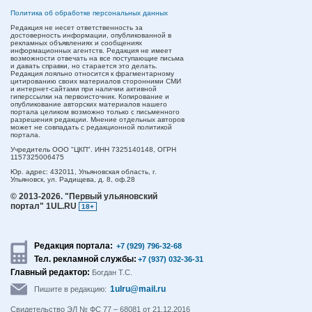
Политика об обработке персональных данных
Редакция не несет ответственность за
достоверность информации, опубликованной в
рекламных объявлениях и сообщениях
информационных агентств. Редакция не имеет
возможности отвечать на все поступающие письма
и давать справки, но старается это делать.
Редакция лояльно относится к фрагментарному
цитированию своих материалов сторонними СМИ
и интернет-сайтами при наличии активной
гиперссылки на первоисточник. Копирование и
опубликование авторских материалов нашего
портала целиком возможно только с письменного
разрешения редакции. Мнение отдельных авторов
может не совпадать с редакционной политикой
портала.
Учредитель ООО "ЦКП". ИНН 7325140148, ОГРН
1157325006475
Юр. адрес:
432011,
Ульяновская область,
г.
Ульяновск,
ул. Радищева, д. 8, оф.28
© 2013-2026.
"Первый ульяновский
портал" 1UL.RU
18+
Редакция портала:
+7 (929) 796-32-68
Тел. рекламной службы:
+7 (937) 032-36-31
Главный редактор:
Богдан Т.С.
1ulru@mail.ru
Пишите в редакцию:
Свидетельство ЭЛ № ФС 77 – 68081 от 21.12.2016