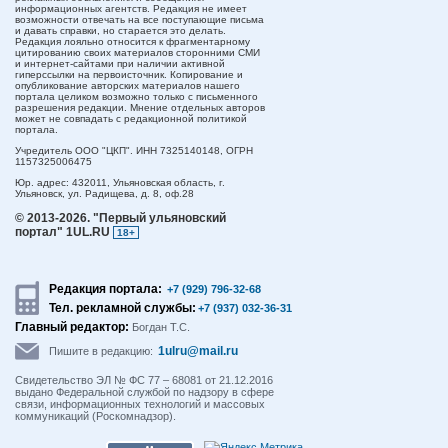
информационных агентств. Редакция не имеет
возможности отвечать на все поступающие письма
и давать справки, но старается это делать.
Редакция лояльно относится к фрагментарному
цитированию своих материалов сторонними СМИ
и интернет-сайтами при наличии активной
гиперссылки на первоисточник. Копирование и
опубликование авторских материалов нашего
портала целиком возможно только с письменного
разрешения редакции. Мнение отдельных авторов
может не совпадать с редакционной политикой
портала.
Учредитель ООО "ЦКП". ИНН 7325140148, ОГРН
1157325006475
Юр. адрес:
432011,
Ульяновская область,
г.
Ульяновск,
ул. Радищева, д. 8, оф.28
© 2013-2026.
"Первый ульяновский
портал" 1UL.RU
18+
Редакция портала:
+7 (929) 796-32-68
Тел. рекламной службы:
+7 (937) 032-36-31
Главный редактор:
Богдан Т.С.
1ulru@mail.ru
Пишите в редакцию:
Свидетельство ЭЛ № ФС 77 – 68081 от 21.12.2016
выдано Федеральной службой по надзору в сфере
связи, информационных технологий и массовых
коммуникаций (Роскомнадзор).