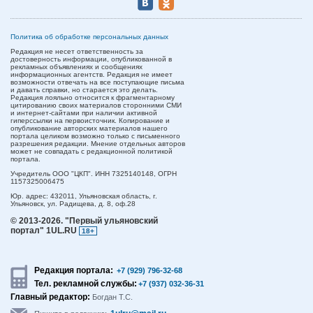
Политика об обработке персональных данных
Редакция не несет ответственность за
достоверность информации, опубликованной в
рекламных объявлениях и сообщениях
информационных агентств. Редакция не имеет
возможности отвечать на все поступающие письма
и давать справки, но старается это делать.
Редакция лояльно относится к фрагментарному
цитированию своих материалов сторонними СМИ
и интернет-сайтами при наличии активной
гиперссылки на первоисточник. Копирование и
опубликование авторских материалов нашего
портала целиком возможно только с письменного
разрешения редакции. Мнение отдельных авторов
может не совпадать с редакционной политикой
портала.
Учредитель ООО "ЦКП". ИНН 7325140148, ОГРН
1157325006475
Юр. адрес:
432011,
Ульяновская область,
г.
Ульяновск,
ул. Радищева, д. 8, оф.28
© 2013-2026.
"Первый ульяновский
портал" 1UL.RU
18+
Редакция портала:
+7 (929) 796-32-68
Тел. рекламной службы:
+7 (937) 032-36-31
Главный редактор:
Богдан Т.С.