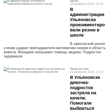
Школы
26 февраля 2020, 16:34
В
администрации
Ульяновска
прокомментиро
вали резню в
школе
В заволжской школе
ученик ударил преподавателя математики ножом в область
живота. Женщине оказывают помощь медики. Подростка
задержали.
Проиcшествия
20 февраля 2020, 13:15
В Ульяновске
девочка-
подросток
застряла на
качели.
Помогали
выбраться