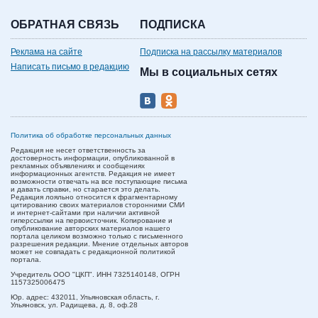
ОБРАТНАЯ СВЯЗЬ
ПОДПИСКА
Реклама на сайте
Подписка на рассылку материалов
Написать письмо в редакцию
Мы в социальных сетях
Политика об обработке персональных данных
Редакция не несет ответственность за
достоверность информации, опубликованной в
рекламных объявлениях и сообщениях
информационных агентств. Редакция не имеет
возможности отвечать на все поступающие письма
и давать справки, но старается это делать.
Редакция лояльно относится к фрагментарному
цитированию своих материалов сторонними СМИ
и интернет-сайтами при наличии активной
гиперссылки на первоисточник. Копирование и
опубликование авторских материалов нашего
портала целиком возможно только с письменного
разрешения редакции. Мнение отдельных авторов
может не совпадать с редакционной политикой
портала.
Учредитель ООО "ЦКП". ИНН 7325140148, ОГРН
1157325006475
Юр. адрес:
432011,
Ульяновская область,
г.
Ульяновск,
ул. Радищева, д. 8, оф.28