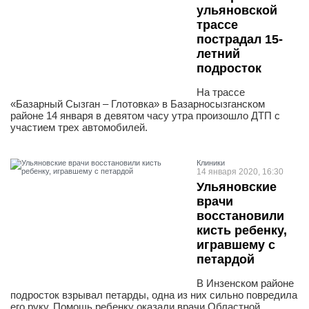
ульяновской
трассе
пострадал 15-
летний
подросток
На трассе
«Базарный Сызган – Глотовка» в Базарносызганском
районе 14 января в девятом часу утра произошло ДТП с
участием трех автомобилей.
Клиники
14 января 2020, 16:30
Ульяновские
врачи
восстановили
кисть ребенку,
игравшему с
петардой
В Инзенском районе
подросток взрывал петарды, одна из них сильно повредила
его руку. Помощь ребенку оказали врачи Областной