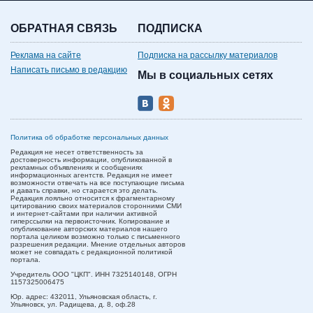
ОБРАТНАЯ СВЯЗЬ
ПОДПИСКА
Реклама на сайте
Подписка на рассылку материалов
Написать письмо в редакцию
Мы в социальных сетях
Политика об обработке персональных данных
Редакция не несет ответственность за
достоверность информации, опубликованной в
рекламных объявлениях и сообщениях
информационных агентств. Редакция не имеет
возможности отвечать на все поступающие письма
и давать справки, но старается это делать.
Редакция лояльно относится к фрагментарному
цитированию своих материалов сторонними СМИ
и интернет-сайтами при наличии активной
гиперссылки на первоисточник. Копирование и
опубликование авторских материалов нашего
портала целиком возможно только с письменного
разрешения редакции. Мнение отдельных авторов
может не совпадать с редакционной политикой
портала.
Учредитель ООО "ЦКП". ИНН 7325140148, ОГРН
1157325006475
Юр. адрес:
432011,
Ульяновская область,
г.
Ульяновск,
ул. Радищева, д. 8, оф.28