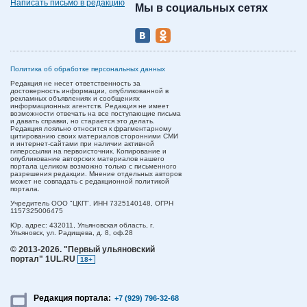
Написать письмо в редакцию
Мы в социальных сетях
Политика об обработке персональных данных
Редакция не несет ответственность за
достоверность информации, опубликованной в
рекламных объявлениях и сообщениях
информационных агентств. Редакция не имеет
возможности отвечать на все поступающие письма
и давать справки, но старается это делать.
Редакция лояльно относится к фрагментарному
цитированию своих материалов сторонними СМИ
и интернет-сайтами при наличии активной
гиперссылки на первоисточник. Копирование и
опубликование авторских материалов нашего
портала целиком возможно только с письменного
разрешения редакции. Мнение отдельных авторов
может не совпадать с редакционной политикой
портала.
Учредитель ООО "ЦКП". ИНН 7325140148, ОГРН
1157325006475
Юр. адрес:
432011,
Ульяновская область,
г.
Ульяновск,
ул. Радищева, д. 8, оф.28
© 2013-2026.
"Первый ульяновский
портал" 1UL.RU
18+
Редакция портала:
+7 (929) 796-32-68