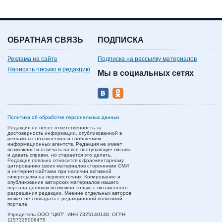
ОБРАТНАЯ СВЯЗЬ
ПОДПИСКА
Реклама на сайте
Подписка на рассылку материалов
Написать письмо в редакцию
Мы в социальных сетях
Политика об обработке персональных данных
Редакция не несет ответственность за
достоверность информации, опубликованной в
рекламных объявлениях и сообщениях
информационных агентств. Редакция не имеет
возможности отвечать на все поступающие письма
и давать справки, но старается это делать.
Редакция лояльно относится к фрагментарному
цитированию своих материалов сторонними СМИ
и интернет-сайтами при наличии активной
гиперссылки на первоисточник. Копирование и
опубликование авторских материалов нашего
портала целиком возможно только с письменного
разрешения редакции. Мнение отдельных авторов
может не совпадать с редакционной политикой
портала.
Учредитель ООО "ЦКП". ИНН 7325140148, ОГРН
1157325006475