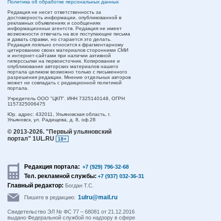
Политика об обработке персональных данных
Редакция не несет ответственность за
достоверность информации, опубликованной в
рекламных объявлениях и сообщениях
информационных агентств. Редакция не имеет
возможности отвечать на все поступающие письма
и давать справки, но старается это делать.
Редакция лояльно относится к фрагментарному
цитированию своих материалов сторонними СМИ
и интернет-сайтами при наличии активной
гиперссылки на первоисточник. Копирование и
опубликование авторских материалов нашего
портала целиком возможно только с письменного
разрешения редакции. Мнение отдельных авторов
может не совпадать с редакционной политикой
портала.
Учредитель ООО "ЦКП". ИНН 7325140148, ОГРН
1157325006475
Юр. адрес:
432011,
Ульяновская область,
г.
Ульяновск,
ул. Радищева, д. 8, оф.28
© 2013-2026.
"Первый ульяновский
портал" 1UL.RU
18+
Редакция портала:
+7 (929) 796-32-68
Тел. рекламной службы:
+7 (937) 032-36-31
Главный редактор:
Богдан Т.С.
1ulru@mail.ru
Пишите в редакцию:
Свидетельство ЭЛ № ФС 77 – 68081 от 21.12.2016
выдано Федеральной службой по надзору в сфере