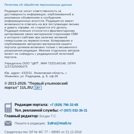
Политика об обработке персональных данных
Редакция не несет ответственность за
достоверность информации, опубликованной в
рекламных объявлениях и сообщениях
информационных агентств. Редакция не имеет
возможности отвечать на все поступающие письма
и давать справки, но старается это делать.
Редакция лояльно относится к фрагментарному
цитированию своих материалов сторонними СМИ
и интернет-сайтами при наличии активной
гиперссылки на первоисточник. Копирование и
опубликование авторских материалов нашего
портала целиком возможно только с письменного
разрешения редакции. Мнение отдельных авторов
может не совпадать с редакционной политикой
портала.
Учредитель ООО "ЦКП". ИНН 7325140148, ОГРН
1157325006475
Юр. адрес:
432011,
Ульяновская область,
г.
Ульяновск,
ул. Радищева, д. 8, оф.28
© 2013-2026.
"Первый ульяновский
портал" 1UL.RU
18+
Редакция портала:
+7 (929) 796-32-68
Тел. рекламной службы:
+7 (937) 032-36-31
Главный редактор:
Богдан Т.С.
1ulru@mail.ru
Пишите в редакцию:
Свидетельство ЭЛ № ФС 77 – 68081 от 21.12.2016