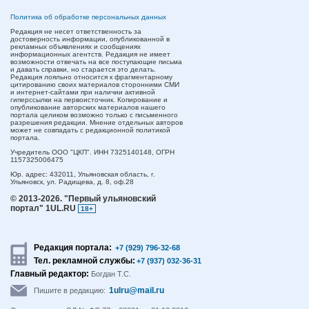
Политика об обработке персональных данных
Редакция не несет ответственность за
достоверность информации, опубликованной в
рекламных объявлениях и сообщениях
информационных агентств. Редакция не имеет
возможности отвечать на все поступающие письма
и давать справки, но старается это делать.
Редакция лояльно относится к фрагментарному
цитированию своих материалов сторонними СМИ
и интернет-сайтами при наличии активной
гиперссылки на первоисточник. Копирование и
опубликование авторских материалов нашего
портала целиком возможно только с письменного
разрешения редакции. Мнение отдельных авторов
может не совпадать с редакционной политикой
портала.
Учредитель ООО "ЦКП". ИНН 7325140148, ОГРН
1157325006475
Юр. адрес:
432011,
Ульяновская область,
г.
Ульяновск,
ул. Радищева, д. 8, оф.28
© 2013-2026.
"Первый ульяновский
портал" 1UL.RU
18+
Редакция портала:
+7 (929) 796-32-68
Тел. рекламной службы:
+7 (937) 032-36-31
Главный редактор:
Богдан Т.С.
1ulru@mail.ru
Пишите в редакцию: