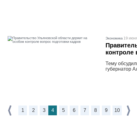
19 июня
Экономика
Правитель
контроле 
Тему обсудил
губернатор А
1
2
3
4
5
6
7
8
9
10