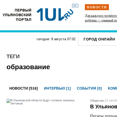
18+
НОВОСТИ
165 ульяновских сирот обеспечили жильём
Для каждого четвёрт
ребёнка — главный п
ГОРОД ОНЛАЙН
сегодня: 9 августа
07
:
02
ТЕГИ
образование
НОВОСТИ [516]
ИНТЕРВЬЮ [1]
СОБЫТИЯ [0]
КОМП
21 октя
Общество
В Ульянов
Регион поруч