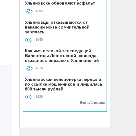
Ульяновске обновляют асфальт
прогнозируют приток воды на 53%
1683
больше нормы
Ульяновцы отказываются от
вакансий из-за сомнительной
07.08, 10:53
зарплаты
Ульяновским предпенсионерам
полагается набор льгот
1645
Как имя великой телеведущей
Валентины Леонтьевой навсегда
07.08, 10:38
оказалось связано с Ульяновской
Мать двоих детей из Ульяновска
областью
наделала долгов на полмиллиона
1624
рублей за услуги ЖКХ и штрафы от
Ульяновская пенсионерка перешла
ГИБДД
по ссылке мошенников и лишилась
800 тысяч рублей
07.08, 09:49
1529
В Ульяновской области приняли
Все публикации
почти 270 тонн рыбных консервов из
Калининградской области
07.08, 09:37