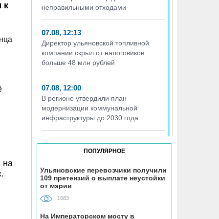
 к
неправильными отходами
07.08, 12:13
онца
Директор ульяновской топливной
компании скрыл от налоговиков
больше 48 млн рублей
07.08, 12:00
ё
В регионе утвердили план
модернизации коммунальной
инфраструктуры до 2030 года
07.08, 11:33
ПОПУЛЯРНОЕ
В самых грязных местах Ульяновска
 на
разместили девять дополнительных
Ульяновские перевозчики получили
бункеров для крупногабаритного
.
109 претензий о выплате неустойки
мусора
от мэрии
1683
07.08, 11:03
На Императорском мосту в
На Куйбышевском водохранилище