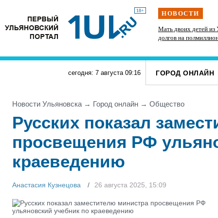
18+
НОВОСТИ
ам
Директор ульяновской топливной компании
Мать двоих детей из 
скрыл от налоговиков больше 48 млн рублей
долгов на полмиллио
Б
штрафы от ГИБДД
ГОРОД ОНЛАЙН
сегодня: 7 августа
09
:
16
Новости Ульяновска
→
Город онлайн
→
Общество
Русских показал замес
просвещения РФ ульяно
краеведению
Анастасия Кузнецова
26 августа 2025, 15:09