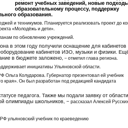
ремонт учебных заведений, новые подходы
образовательному процессу, поддержку
льного образования.
леджей и техникумов. Планируется реализовать проект до к
оекта «Молодёжь и дети».
планам по обновлению учреждений.
иона в этом году получили оснащение для кабинетов
еоборудование кабинетов ИЗО, музыки и физики. Ещ
ание в бюджете заложено,
− отметил глава региона.
оддерживает инициативы Ульяновской области.
Ф Ольга Колударова. Губернатор презентовал ей учебник
о края». Он был разработан под редакцией кандидата
татусе педагога. Также мы подали заявку от области
ой олимпиады школьников, −
рассказал Алексей Русских