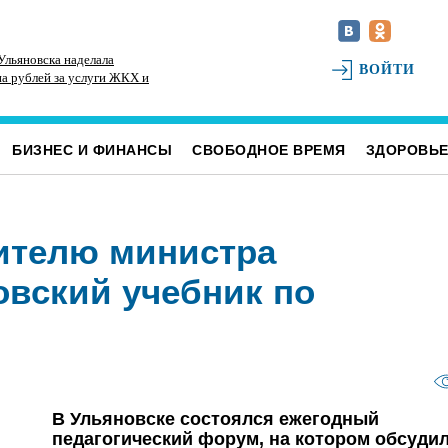
Ульяновска наделала
К реальным и срокам и крупным штрафам
Ди
ВОЙТИ
на рублей за услуги ЖКХ и
приговорили ульяновских перевозчиков,
ск
подкупивших депутата и директора ЦГБ
БИЗНЕС И ФИНАНСЫ
СВОБОДНОЕ ВРЕМЯ
ЗДОРОВЬ
тителю министра
вский учебник по
В Ульяновске состоялся ежегодный
педагогический форум, на котором обсуди