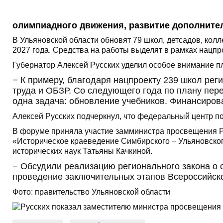
олимпиадного движения, развитие дополните
В Ульяновской области обновят 79 школ, детсадов, кол
2027 года. Средства на работы выделят в рамках нацпр
Губернатор Алексей Русских уделил особое внимание 
− К примеру, благодаря нацпроекту 239 школ рег
труда и ОБЗР. Со следующего года по плану пер
одна задача: обновление учебников. Финансиров
Алексей Русских подчеркнул, что федеральный центр п
В форуме приняла участие замминистра просвещения Р
«Историческое краеведение Симбирского − Ульяновског
исторических наук Татьяны Качкиной.
− Обсудили реализацию регионального закона о с
проведение заключительных этапов Всероссийск
Фото: правительство Ульяновской области