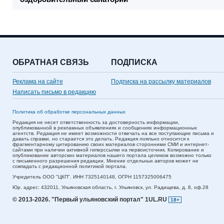
ОБРАТНАЯ СВЯЗЬ
ПОДПИСКА
Реклама на сайте
Подписка на рассылку материалов
Написать письмо в редакцию
Политика об обработке персональных данных
Редакция не несет ответственность за достоверность информации,
опубликованной в рекламных объявлениях и сообщениях информационных
агентств. Редакция не имеет возможности отвечать на все поступающие письма и
давать справки, но старается это делать. Редакция лояльно относится к
фрагментарному цитированию своих материалов сторонними СМИ и интернет-
сайтами при наличии активной гиперссылки на первоисточник. Копирование и
опубликование авторских материалов нашего портала целиком возможно только
с письменного разрешения редакции. Мнение отдельных авторов может не
совпадать с редакционной политикой портала.
Учредитель ООО "ЦКП". ИНН 7325140148, ОГРН 1157325006475
Юр. адрес:
432011,
Ульяновская область,
г. Ульяновск,
ул. Радищева, д. 8, оф.28
© 2013-2026.
"Первый ульяновский портал" 1UL.RU
18+