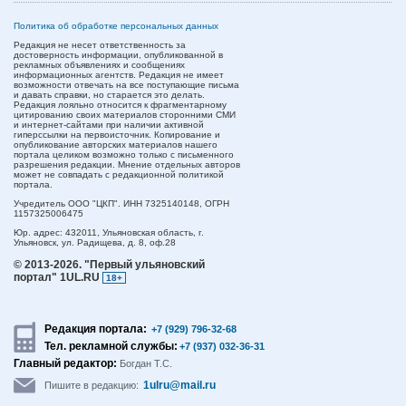
Политика об обработке персональных данных
Редакция не несет ответственность за
достоверность информации, опубликованной в
рекламных объявлениях и сообщениях
информационных агентств. Редакция не имеет
возможности отвечать на все поступающие письма
и давать справки, но старается это делать.
Редакция лояльно относится к фрагментарному
цитированию своих материалов сторонними СМИ
и интернет-сайтами при наличии активной
гиперссылки на первоисточник. Копирование и
опубликование авторских материалов нашего
портала целиком возможно только с письменного
разрешения редакции. Мнение отдельных авторов
может не совпадать с редакционной политикой
портала.
Учредитель ООО "ЦКП". ИНН 7325140148, ОГРН
1157325006475
Юр. адрес:
432011,
Ульяновская область,
г.
Ульяновск,
ул. Радищева, д. 8, оф.28
© 2013-2026.
"Первый ульяновский
портал" 1UL.RU
18+
Редакция портала:
+7 (929) 796-32-68
Тел. рекламной службы:
+7 (937) 032-36-31
Главный редактор:
Богдан Т.С.
1ulru@mail.ru
Пишите в редакцию: