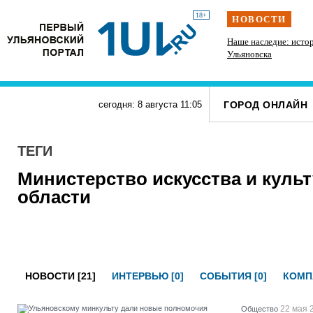
18+
НОВОСТИ
» силачи
Каждый третий ульяновец положительно
Наше наследие: исто
тупит
относится к идее самозанятости
Ульяновска
ГОРОД ОНЛАЙН
сегодня: 8 августа
11
:
05
ТЕГИ
Министерство искусства и куль
области
НОВОСТИ [21]
ИНТЕРВЬЮ [0]
СОБЫТИЯ [0]
КОМП
22 мая 
Общество