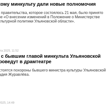
кому минкульту дали новые полномочия
 правительства, которое состоялось 21 мая, было принято
е «О внесении изменений в Положение о Министерстве
ультурной политики Ульяновской области».
та 2025, 11:52
 с бывшим главой минкульта Ульяновской
роведут в драмтеатре
остоятся похороны бывшего министра культуры Ульяновской
адия Журавлёва.
2025, 14:49