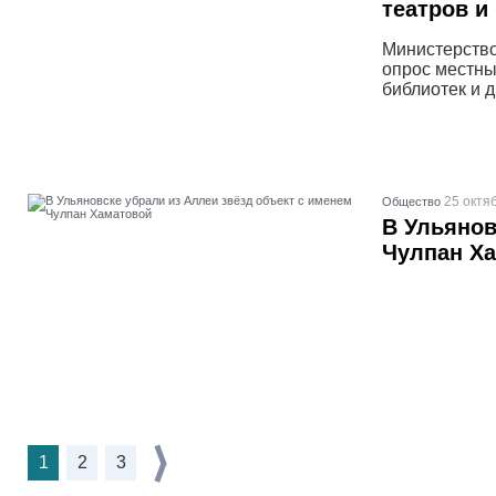
театров и
Министерство
опрос местны
библиотек и 
25 октя
Общество
В Ульянов
Чулпан Х
1
2
3