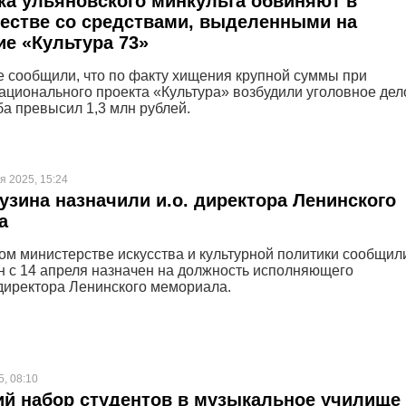
а ульяновского минкульта обвиняют в
естве со средствами, выделенными на
е «Культура 73»
е сообщили, что по факту хищения крупной суммы при
ационального проекта «Культура» возбудили уголовное дел
а превысил 1,3 млн рублей.
я 2025, 15:24
узина назначили и.о. директора Ленинского
а
ом министерстве искусства и культурной политики сообщили
н с 14 апреля назначен на должность исполняющего
директора Ленинского мемориала.
5, 08:10
й набор студентов в музыкальное училище