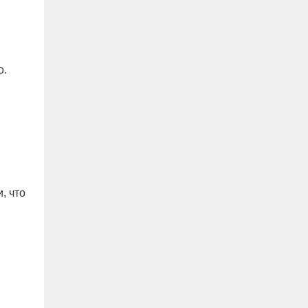
о.
, что