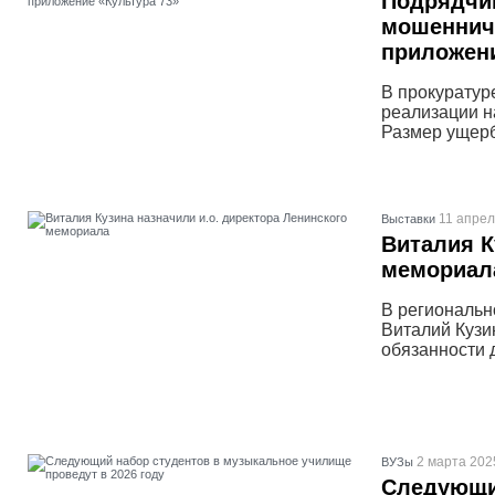
Подрядчик
мошеннич
приложени
В прокуратур
реализации н
Размер ущерб
11 апрел
Выставки
Виталия К
мемориал
В региональн
Виталий Кузи
обязанности 
2 марта 202
ВУЗы
Следующи