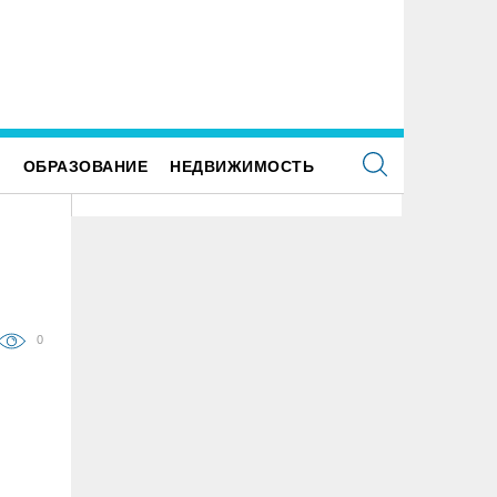
 ульяновском фестивале «Наше время» силачи
Каждый третий ульяновец полож
днимут более 300 килограммов и выступит
относится к идее самозанятости
занская группа «Мураками»
Е
ОБРАЗОВАНИЕ
НЕДВИЖИМОСТЬ
0