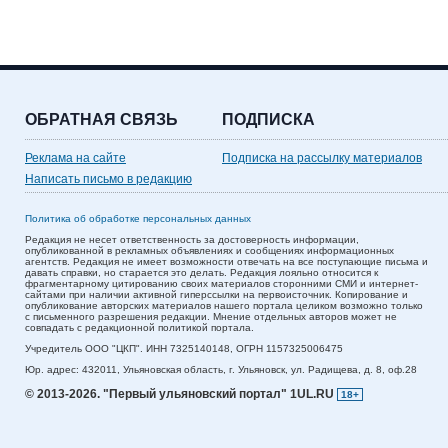
ОБРАТНАЯ СВЯЗЬ
ПОДПИСКА
Реклама на сайте
Подписка на рассылку материалов
Написать письмо в редакцию
Политика об обработке персональных данных
Редакция не несет ответственность за достоверность информации,
опубликованной в рекламных объявлениях и сообщениях информационных
агентств. Редакция не имеет возможности отвечать на все поступающие письма и
давать справки, но старается это делать. Редакция лояльно относится к
фрагментарному цитированию своих материалов сторонними СМИ и интернет-
сайтами при наличии активной гиперссылки на первоисточник. Копирование и
опубликование авторских материалов нашего портала целиком возможно только
с письменного разрешения редакции. Мнение отдельных авторов может не
совпадать с редакционной политикой портала.
Учредитель ООО "ЦКП". ИНН 7325140148, ОГРН 1157325006475
Юр. адрес:
432011,
Ульяновская область,
г. Ульяновск,
ул. Радищева, д. 8, оф.28
© 2013-2026.
"Первый ульяновский портал" 1UL.RU
18+