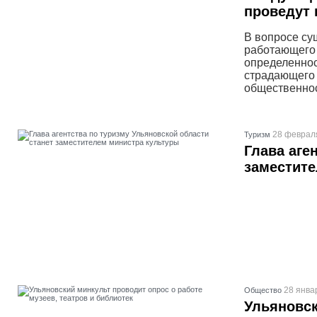
проведут 
В вопросе су
работающего 
определеннос
страдающего 
общественнос
28 февраля
Туризм
Глава аге
заместите
28 янва
Общество
Ульяновск