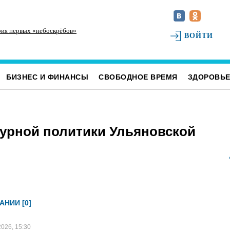
рия первых «небоскрёбов»
РТРС отмечает своё 25-летие
На
ВОЙТИ
по
ка
БИЗНЕС И ФИНАНСЫ
СВОБОДНОЕ ВРЕМЯ
ЗДОРОВЬ
турной политики Ульяновской
АНИИ [0]
2026, 15:30