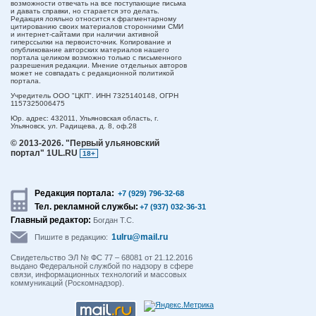
возможности отвечать на все поступающие письма
и давать справки, но старается это делать.
Редакция лояльно относится к фрагментарному
цитированию своих материалов сторонними СМИ
и интернет-сайтами при наличии активной
гиперссылки на первоисточник. Копирование и
опубликование авторских материалов нашего
портала целиком возможно только с письменного
разрешения редакции. Мнение отдельных авторов
может не совпадать с редакционной политикой
портала.
Учредитель ООО "ЦКП". ИНН 7325140148, ОГРН
1157325006475
Юр. адрес:
432011,
Ульяновская область,
г.
Ульяновск,
ул. Радищева, д. 8, оф.28
© 2013-2026.
"Первый ульяновский
портал" 1UL.RU
18+
Редакция портала:
+7 (929) 796-32-68
Тел. рекламной службы:
+7 (937) 032-36-31
Главный редактор:
Богдан Т.С.
1ulru@mail.ru
Пишите в редакцию:
Свидетельство ЭЛ № ФС 77 – 68081 от 21.12.2016
выдано Федеральной службой по надзору в сфере
связи, информационных технологий и массовых
коммуникаций (Роскомнадзор).