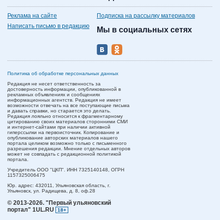
Реклама на сайте
Подписка на рассылку материалов
Написать письмо в редакцию
Мы в социальных сетях
Политика об обработке персональных данных
Редакция не несет ответственность за
достоверность информации, опубликованной в
рекламных объявлениях и сообщениях
информационных агентств. Редакция не имеет
возможности отвечать на все поступающие письма
и давать справки, но старается это делать.
Редакция лояльно относится к фрагментарному
цитированию своих материалов сторонними СМИ
и интернет-сайтами при наличии активной
гиперссылки на первоисточник. Копирование и
опубликование авторских материалов нашего
портала целиком возможно только с письменного
разрешения редакции. Мнение отдельных авторов
может не совпадать с редакционной политикой
портала.
Учредитель ООО "ЦКП". ИНН 7325140148, ОГРН
1157325006475
Юр. адрес:
432011,
Ульяновская область,
г.
Ульяновск,
ул. Радищева, д. 8, оф.28
© 2013-2026.
"Первый ульяновский
портал" 1UL.RU
18+