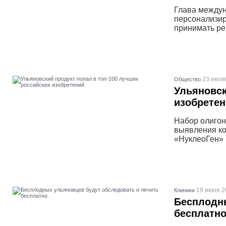
Глава междун
персонализир
принимать ре
23 июля
Общество
Ульяновск
изобрете
Набор олигон
выявления ко
«НуклеоГен» 
19 июня 2
Клиники
Бесплодны
бесплатн