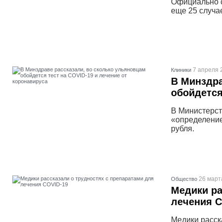
Официально с
еще 25 случа
7 апреля 
Клиники
В Минздра
обойдется
В Министерст
«определение
рубля.
26 март
Общество
Медики ра
лечения C
Медики расск