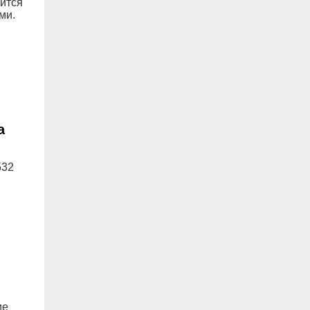
вится
ми.
а
532
ие