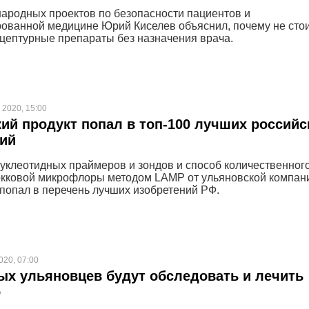
ародных проектов по безопасности пациентов и
ованной медицине Юрий Киселев объяснил, почему не сто
цептурные препараты без назначения врача.
 2020, 15:00
ий продукт попал в топ-100 лучших российс
ний
уклеотидных праймеров и зондов и способ количественног
кковой микрофлоры методом LAMP от ульяновской компан
попал в перечень лучших изобретений РФ.
020, 07:00
х ульяновцев будут обследовать и лечить
о