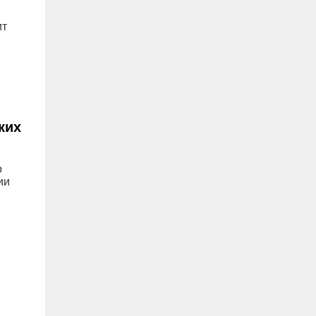
ит
ких
о
ии