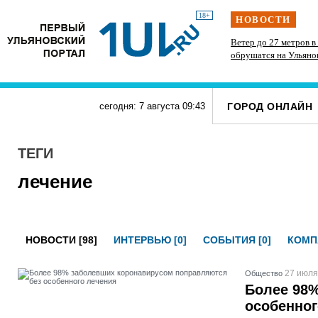
18+
НОВОСТИ
и
В Ульяновске заасфальтировали 45 участков,
Ветер до 27 метров в 
 года
перекопанных ресурсниками
обрушатся на Ульяно
воскресенье
ГОРОД ОНЛАЙН
сегодня: 7 августа
09
:
43
ТЕГИ
лечение
НОВОСТИ [98]
ИНТЕРВЬЮ [0]
СОБЫТИЯ [0]
КОМП
27 июля
Общество
Более 98
особенног