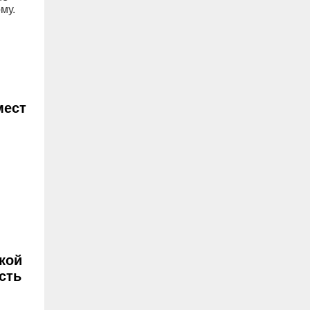
му.
мест
кой
сть
й