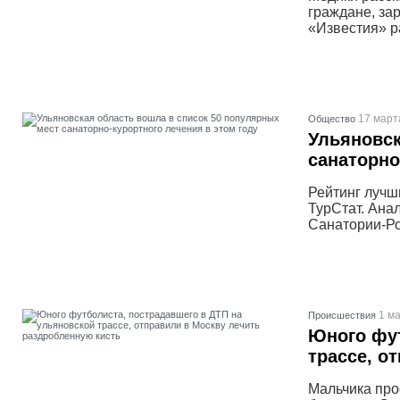
граждане, за
«Известия» р
17 март
Общество
Ульяновск
санаторно
Рейтинг лучш
ТурСтат. Ана
Санатории-Р
1 ма
Проиcшествия
Юного фут
трассе, о
Мальчика про