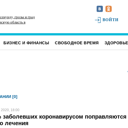
секунду, грозы и град
Искусственный интеллект выпишет штрафы
Ди
ВОЙТИ
вскую область в
ульяновцам, забивающим контейнерные
ск
площадки неправильными отходами
БИЗНЕС И ФИНАНСЫ
СВОБОДНОЕ ВРЕМЯ
ЗДОРОВЬ
АНИИ [0]
 2020, 18:00
% заболевших коронавирусом поправляются 
о лечения