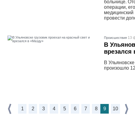
больнице. От
операции, ег
медицинский 
провести доп
13 
Проиcшествия
В Ульянов
врезался 
В Ульяновске
произошло 12
1
2
3
4
5
6
7
8
9
10