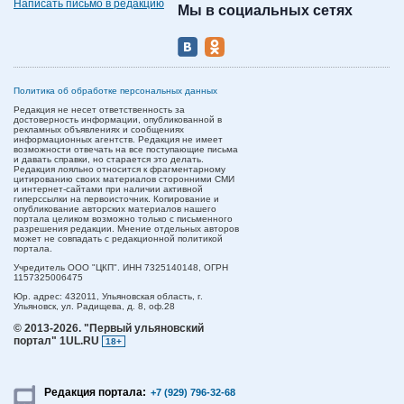
Написать письмо в редакцию
Мы в социальных сетях
Политика об обработке персональных данных
Редакция не несет ответственность за
достоверность информации, опубликованной в
рекламных объявлениях и сообщениях
информационных агентств. Редакция не имеет
возможности отвечать на все поступающие письма
и давать справки, но старается это делать.
Редакция лояльно относится к фрагментарному
цитированию своих материалов сторонними СМИ
и интернет-сайтами при наличии активной
гиперссылки на первоисточник. Копирование и
опубликование авторских материалов нашего
портала целиком возможно только с письменного
разрешения редакции. Мнение отдельных авторов
может не совпадать с редакционной политикой
портала.
Учредитель ООО "ЦКП". ИНН 7325140148, ОГРН
1157325006475
Юр. адрес:
432011,
Ульяновская область,
г.
Ульяновск,
ул. Радищева, д. 8, оф.28
© 2013-2026.
"Первый ульяновский
портал" 1UL.RU
18+
Редакция портала:
+7 (929) 796-32-68