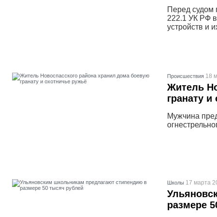
Перед судом п
222.1 УК РФ 
устройств и и
18 м
Проиcшествия
Житель Но
гранату и
Мужчина пред
огнестрельно
17 марта 2
Школы
Ульяновс
размере 5