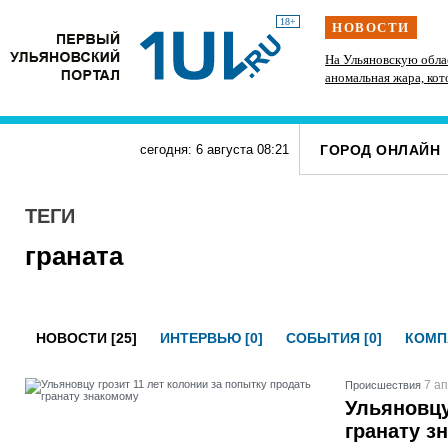
18+
НОВОСТИ
одростка
Руководству «УльяновскФармации» дали
На Ульяновскую обла
условные сроки и солидные штрафы за
аномальная жара, кот
мошенничество с «мёртвыми душами»
выходных
ГОРОД ОНЛАЙН
сегодня: 6 августа
08
:
21
ТЕГИ
граната
НОВОСТИ [25]
ИНТЕРВЬЮ [0]
СОБЫТИЯ [0]
КОМП
7 ап
Проиcшествия
Ульяновцу
гранату з