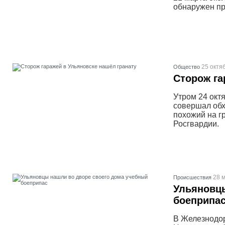
обнаружен пр
25 октя
Общество
Сторож га
Утром 24 окт
совершал обх
похожий на г
Росгвардии.
28 м
Проиcшествия
Ульяновцы
боеприпа
В Железнодор