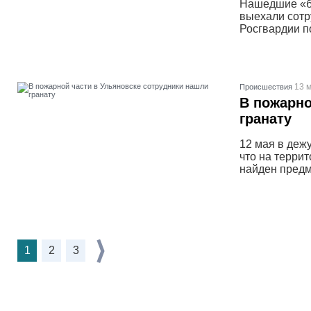
Нашедшие «бо
выехали сот
Росгвардии п
13 м
Проиcшествия
В пожарно
гранату
12 мая в деж
что на террит
найден предм
1
2
3