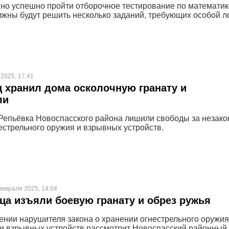
жно успешно пройти отборочное тестирование по математик
жны будут решить несколько заданий, требующих особой л
 2025, 17:41
 хранил дома осколочную гранату и
ли
Репьёвка Новоспасского района лишили свободы за незако
естрельного оружия и взрывных устройств.
февраля 2025, 14:04
ца изъяли боевую гранату и обрез ружья
ении нарушителя закона о хранении огнестрельного оружия
и взрывных устройств рассмотрит Новоспасский районный 