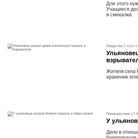
Для этого ну
Учащиеся дол
и смекалки.
5 марта
Общество
Ульяновец
взрывате
Жителя села 
хранение огн
18 
Проиcшествия
У ульянов
Дело в отнош
боеприпасов 