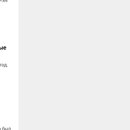
ые
год.
а был