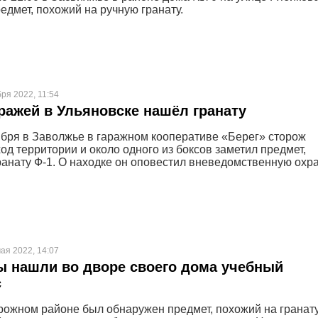
едмет, похожий на ручную гранату.
бря 2022, 11:54
ражей в Ульяновске нашёл гранату
ября в Заволжье в гаражном кооперативе «Берег» сторож
од территории и около одного из боксов заметил предмет,
ранату Ф-1. О находке он оповестил вневедомственную охр
ая 2022, 14:07
 нашли во дворе своего дома учебный
с
ожном районе был обнаружен предмет, похожий на гранату