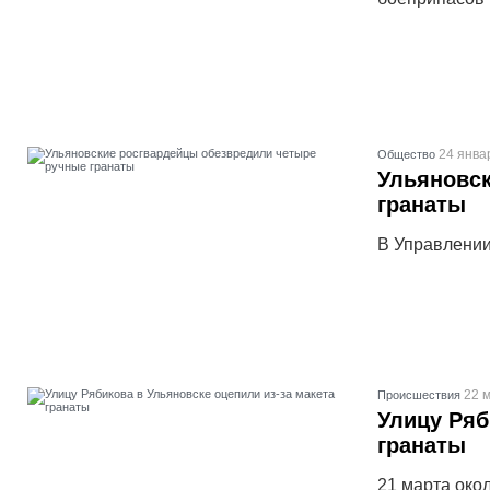
24 янва
Общество
Ульяновс
гранаты
В Управлении
22 м
Проиcшествия
Улицу Ряб
гранаты
21 марта око