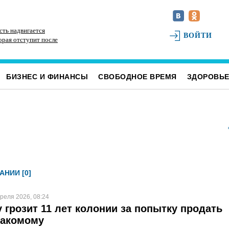
сть надвигается
Десяток населённых пунктов в Радищевском
Ра
ВОЙТИ
орая отступит после
районе оставили без контроля качества питьевой
об
воды
БИЗНЕС И ФИНАНСЫ
СВОБОДНОЕ ВРЕМЯ
ЗДОРОВЬ
АНИИ [0]
реля 2026, 08:24
 грозит 11 лет колонии за попытку продать
накомому