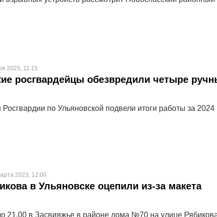
ря 2025, 11:15
кие росгвардейцы обезвредили четыре ручн
 Росгвардии по Ульяновской подвели итоги работы за 2024 
арта 2023, 12:00
икова в Ульяновске оцепили из-за макета
ло 21.00 в Засвияжье в районе дома №70 на улице Рябиков