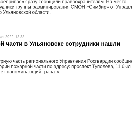
еприпас» сразу сообщили правоохранителям. На место
рудники группы разминирования ОМОН «Симбир» от Управ
о Ульяновской области.
ая 2022, 13:38
й части в Ульяновске сотрудники нашли
урную часть регионального Управления Росгвардии сообщи
ории пожарной части по адресу: проспект Туполева, 11 был
ет, напоминающий гранату.