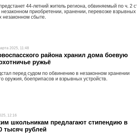
редстанет 44-летний житель региона, обвиняемый по ч. 2 ст
в незаконном приобретении, хранении, перевозке взрывных
х незаконном сбыте.
арта 2025, 11:48
воспасского района хранил дома боевую
 охотничье ружьё
стал перед судом по обвинению в незаконном хранении
го оружия, боеприпасов и взрывных устройств.
025, 12:16
ким школьникам предлагают стипендию в
0 тысяч рублей