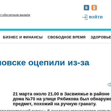
от обеспечили жильём
Для каждого четвёртого ульяновца рождение
Жи
ВОЙТИ
ребёнка — главный подарок в жизни
БИЗНЕС И ФИНАНСЫ
СВОБОДНОЕ ВРЕМЯ
ЗДОРОВЬ
овске оцепили из-за
21 марта около 21.00 в Засвияжье в районе
дома №70 на улице Рябикова был обнаруж
предмет, похожий на ручную гранату.