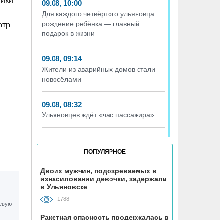
ники
09.08, 10:00
Для каждого четвёртого ульяновца
рождение ребёнка — главный
отр
подарок в жизни
09.08, 09:14
Жители из аварийных домов стали
новосёлами
09.08, 08:32
Ульяновцев ждёт «час пассажира»
08.08, 15:07
В Госдуме предложили выдавать
ПОПУЛЯРНОЕ
корм и лежанки людям, забравшим
животных из приюта
Двоих мужчин, подозреваемых в
изнасиловании девочки, задержали
в Ульяновске
08.08, 12:00
1788
Каждый третий ульяновец
положительно относится к идее
Ракетная опасность продержалась в