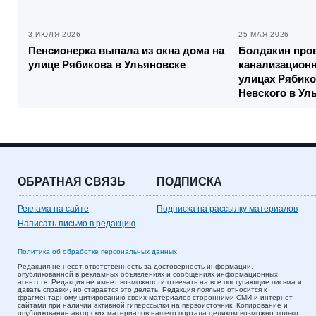
3 ИЮЛЯ 2026
25 МАЯ 2026
Пенсионерка выпала из окна дома на
Болдакин про
улице Рябикова в Ульяновске
канализацион
улицах Рябико
Невского в Ул
ОБРАТНАЯ СВЯЗЬ
ПОДПИСКА
Реклама на сайте
Подписка на рассылку материалов
Написать письмо в редакцию
Политика об обработке персональных данных
Редакция не несет ответственность за достоверность информации,
опубликованной в рекламных объявлениях и сообщениях информационных
агентств. Редакция не имеет возможности отвечать на все поступающие письма и
давать справки, но старается это делать. Редакция лояльно относится к
фрагментарному цитированию своих материалов сторонними СМИ и интернет-
сайтами при наличии активной гиперссылки на первоисточник. Копирование и
опубликование авторских материалов нашего портала целиком возможно только