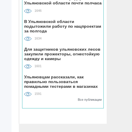
Ульяновской области почти полчаса
самозанятости
1646
08.08, 09:00
В Ульяновской области
Наше наследие: история первых
подытожили работу по нацпроектам
за полгода
«небоскрёбов» Ульяновска
1634
08.08, 09:00
Для защитников ульяновских лесов
РТРС отмечает своё 25-летие
закупили прожекторы, огнестойкую
одежду и камеры
1601
08.08, 08:00
На ульяновском фестивале «Наше
Ульяновцам рассказали, как
время» силачи поднимут более 300
правильно пользоваться
килограммов и выступит казанская
помадными тестерами в магазинах
косметики
группа «Мураками»
1591
Все публикации
07.08, 19:56
На участке проспекта Гая в
Ульяновске запретили остановку
транспорта