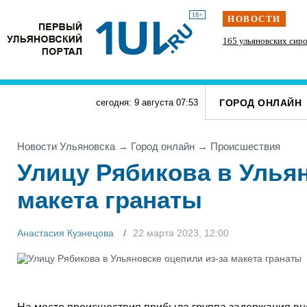
18+
НОВОСТИ
В Ульяновске отремонтировали 70 из 100
165 ульяновских сир
дворов
ГОРОД ОНЛАЙН
сегодня: 9 августа
07
:
53
Новости Ульяновска
→
Город онлайн
→
Проиcшествия
Улицу Рябикова в Ульян
макета гранаты
Анастасия Кузнецова
22 марта 2023, 12:00