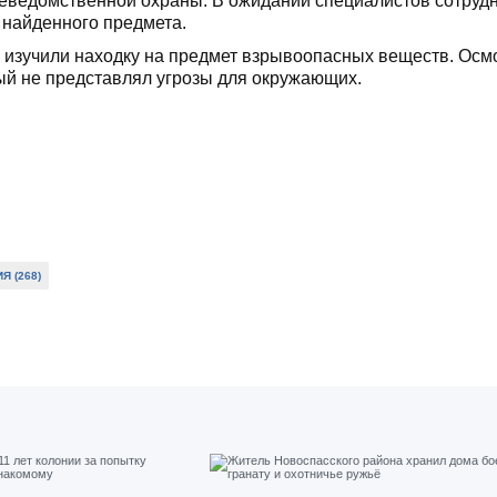
еведомственной охраны. В ожидании специалистов сотруд
 найденного предмета.
зучили находку на предмет взрывоопасных веществ. Осм
рый не представлял угрозы для окружающих.
Я (268)