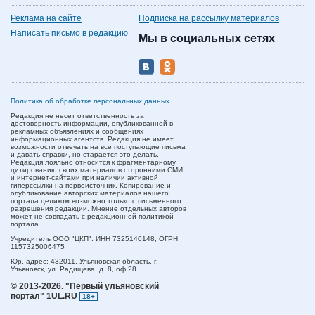
Реклама на сайте
Подписка на рассылку материалов
Написать письмо в редакцию
Мы в социальных сетях
Политика об обработке персональных данных
Редакция не несет ответственность за
достоверность информации, опубликованной в
рекламных объявлениях и сообщениях
информационных агентств. Редакция не имеет
возможности отвечать на все поступающие письма
и давать справки, но старается это делать.
Редакция лояльно относится к фрагментарному
цитированию своих материалов сторонними СМИ
и интернет-сайтами при наличии активной
гиперссылки на первоисточник. Копирование и
опубликование авторских материалов нашего
портала целиком возможно только с письменного
разрешения редакции. Мнение отдельных авторов
может не совпадать с редакционной политикой
портала.
Учредитель ООО "ЦКП". ИНН 7325140148, ОГРН
1157325006475
Юр. адрес:
432011,
Ульяновская область,
г.
Ульяновск,
ул. Радищева, д. 8, оф.28
© 2013-2026.
"Первый ульяновский
портал" 1UL.RU
18+