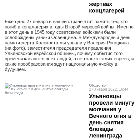
жертвах
концлагерей
Ежегодно 27 января в нашей стране чтят память тех, кто
погиб в концлагерях в годы Второй мировой войны. Именно
в этот день в 1945 году советскими войсками были
освобождены узники Освенцима. В Международный день
памяти жертв Холокоста мы узнали у Валерия Рогацкина
(на фото), заместителя председателя правления
Ульяновской еврейской общины, почему события того
времени касаются всех людей, а не только самих евреев, и
какие преобразования ждут национальную ячейку в
будущем.
Общество
27 января 2022, 16:44
Ульяновцы
провели минуту
молчания у
Вечного огня в
день снятия
блокады
Ленинграда