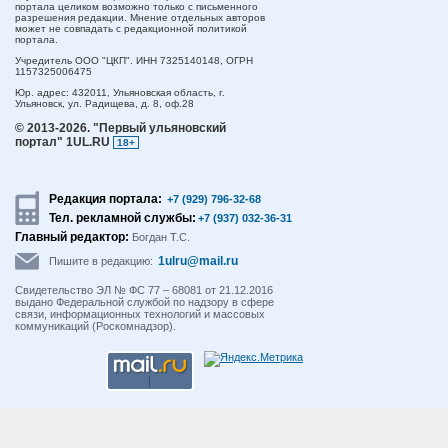
портала целиком возможно только с письменного
разрешения редакции. Мнение отдельных авторов
может не совпадать с редакционной политикой
портала.
Учредитель ООО "ЦКП". ИНН 7325140148, ОГРН
1157325006475
Юр. адрес:
432011,
Ульяновская область,
г.
Ульяновск,
ул. Радищева, д. 8, оф.28
© 2013-2026.
"Первый ульяновский
портал" 1UL.RU
18+
Редакция портала:
+7 (929) 796-32-68
Тел. рекламной службы:
+7 (937) 032-36-31
Главный редактор:
Богдан Т.С.
1ulru@mail.ru
Пишите в редакцию:
Свидетельство ЭЛ № ФС 77 – 68081 от 21.12.2016
выдано Федеральной службой по надзору в сфере
связи, информационных технологий и массовых
коммуникаций (Роскомнадзор).